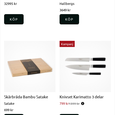
32995 kr
Hallbergs
3649 kr
KÖP
KÖP
Kampanj
Skärbräda Bambu Satake
Knivset Karimatto 3 delar
Satake
799 kr
Ordinarie pris:
1399 kr
699 kr