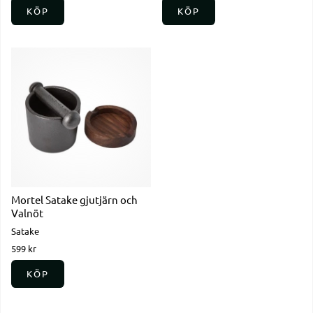
KÖP
KÖP
Mortel Satake gjutjärn och
Valnöt
Satake
599 kr
KÖP