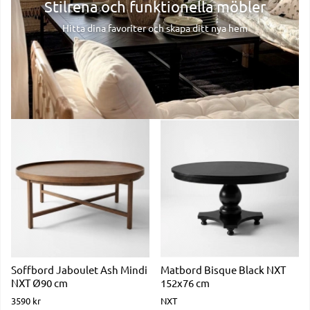
Stilrena och funktionella möbler
Hitta dina favoriter och skapa ditt nya hem
Soffbord Jaboulet Ash Mindi
Matbord Bisque Black NXT
NXT Ø90 cm
152x76 cm
3590 kr
NXT