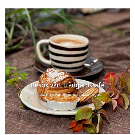
Besök vårt trädgårdscafé
Missa inte vår berömda räksmörgås