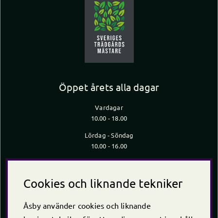
Öppet årets alla dagar
Vardagar
10.00 - 18.00
Lördag - Söndag
10.00 - 16.00
*Caféet stänger 30 min innan butiken stänger
Kontakt
Cookies och liknande tekniker
Telefon
+46 (0)220 -238 30
Åsby använder cookies och liknande
E-post:
info@asby.nu