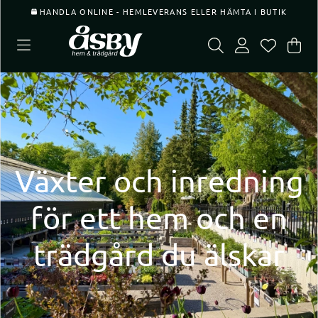
HANDLA ONLINE - HEMLEVERANS ELLER HÄMTA I BUTIK
Var
Ant
.
Växter och inredning
för ett hem och en
trädgård du älskar