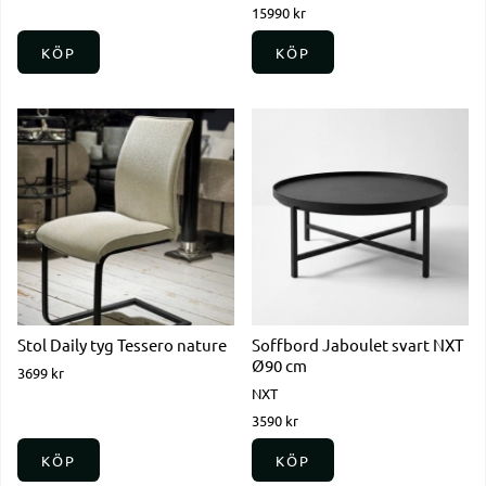
15990 kr
KÖP
KÖP
Stol Daily tyg Tessero nature
Soffbord Jaboulet svart NXT
Ø90 cm
3699 kr
NXT
3590 kr
KÖP
KÖP