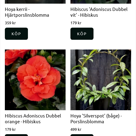
Hoya kerrii -
Hibiscus 'Adoniscus Dubbel
Hjärtporslinsblomma
vit' - Hibiskus
359 kr
179 kr
KÖP
KÖP
Hibiscus Adoniscus Dubbel
Hoya 'Silverspot' (båge) -
orange - Hibiskus
Porslinsblomma
179 kr
499 kr