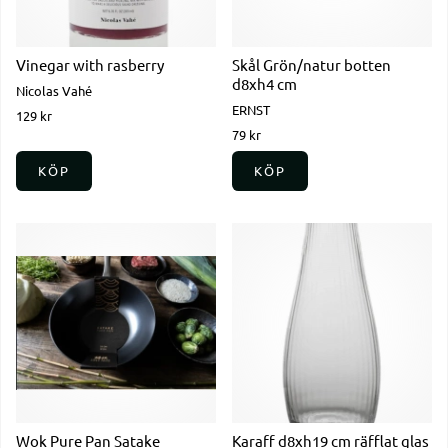
Vinegar with rasberry
Skål Grön/natur botten
d8xh4 cm
Nicolas Vahé
ERNST
129 kr
79 kr
KÖP
KÖP
Wok Pure Pan Satake
Karaff d8xh19 cm räfflat glas