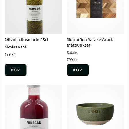
Olivolja Rosmarin 25cl
Skärbräda Satake Acacia
mätpunkter
Nicolas Vahé
Satake
179 kr
799 kr
KÖP
KÖP