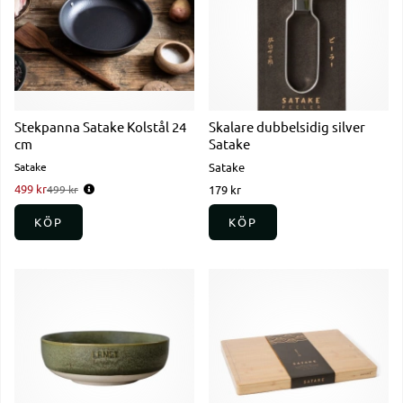
Stekpanna Satake Kolstål 24
Skalare dubbelsidig silver
cm
Satake
Satake
Satake
499 kr
Ordinarie pris:
499 kr
179 kr
KÖP
KÖP