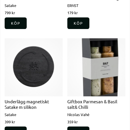
Satake
ERNST
799 kr
179 kr
KÖP
KÖP
Underlägg magnetiskt
Giftbox Parmesan & Basil
Satake m silikon
salt& Chilli
Satake
Nicolas Vahé
399 kr
359 kr