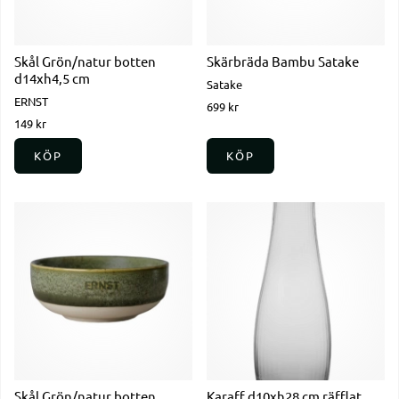
Skål Grön/natur botten
Skärbräda Bambu Satake
d14xh4,5 cm
Satake
ERNST
699 kr
149 kr
KÖP
KÖP
Skål Grön/natur botten
Karaff d10xh28 cm räfflat