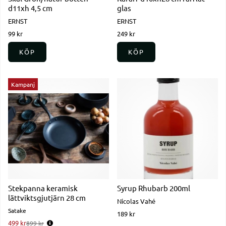
d11xh 4,5 cm
glas
ERNST
ERNST
99 kr
249 kr
KÖP
KÖP
Kampanj
Stekpanna keramisk
Syrup Rhubarb 200ml
lättviktsgjutjärn 28 cm
Nicolas Vahé
Satake
189 kr
499 kr
Ordinarie pris:
899 kr