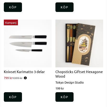
KÖP
KÖP
Kampanj
Knivset Karimatto 3 delar
Chopsticks Giftset Hexagone
Wood
799 kr
Ordinarie pris:
1399 kr
Tokyo Design Studio
199 kr
KÖP
KÖP