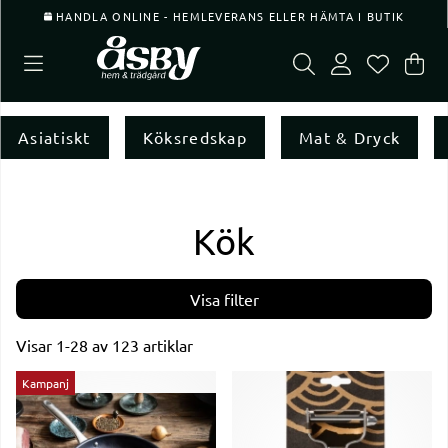
HANDLA ONLINE - HEMLEVERANS ELLER HÄMTA I BUTIK
Var
Ant
.
Asiatiskt
Köksredskap
Mat & Dryck
Kök
Filtrera
Visar
1-28
av
123
artiklar
Produkter
Kampanj