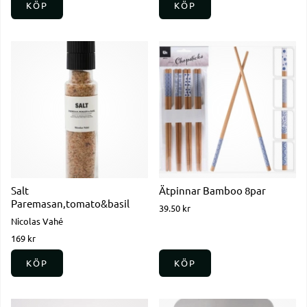
KÖP
KÖP
Salt
Ätpinnar Bamboo 8par
Paremasan,tomato&basil
39.50 kr
Nicolas Vahé
169 kr
KÖP
KÖP