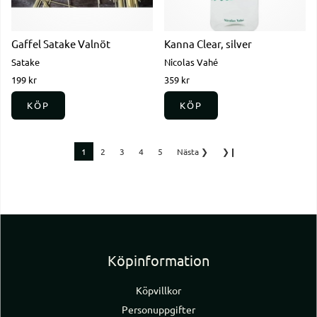
Gaffel Satake Valnöt
Kanna Clear, silver
Satake
Nicolas Vahé
199 kr
359 kr
KÖP
KÖP
1
2
3
4
5
Nästa
❯
❯❙
Köpinformation
Köpvillkor
Personuppgifter