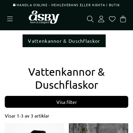
HANDLA ONLINE - HEMLEVERANS ELLER HÄMTA I BUTIK
Var
Ant
.
Vattenkannor & Duschflaskor
Vattenkannor &
Duschflaskor
Filtrera
Visar
1-3
av
3
artiklar
Produkter