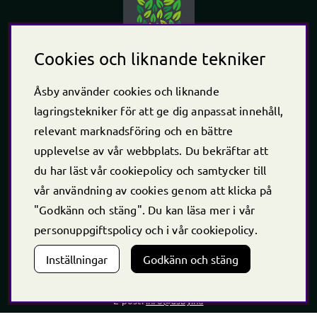
Cookies och liknande tekniker
Åsby använder cookies och liknande
lagringstekniker för att ge dig anpassat innehåll,
Öppet årets alla dagar
relevant marknadsföring och en bättre
upplevelse av vår webbplats. Du bekräftar att
Vardagar
10.00 - 18.00
du har läst vår cookiepolicy och samtycker till
vår användning av cookies genom att klicka på
Lördag - Söndag
"Godkänn och stäng". Du kan läsa mer i vår
10.00 - 16.00
personuppgiftspolicy
och i vår
cookiepolicy
.
*Caféet stänger 30 min innan butiken stänger
Kontakt
Inställningar
Godkänn och stäng
Telefon
+46 (0)220 -238 30
E-post:
info@asby.nu
Org nr: 556222-2900