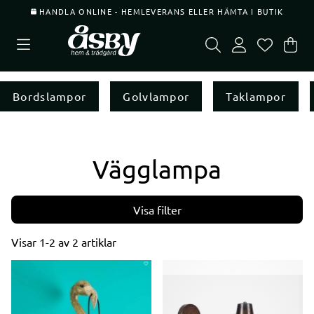
HANDLA ONLINE - HEMLEVERANS ELLER HÄMTA I BUTIK
Var
Ant
.
Bordslampor
Golvlampor
Taklampor
Vägglampa
Filtrera
Visar
1-2
av
2
artiklar
Produkter