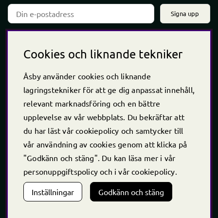
Signa upp
Cookies och liknande tekniker
Hitta hit
Åsby använder cookies och liknande
Åsby 7, 734 91
lagringstekniker för att ge dig anpassat innehåll,
Hallstahammar, Sverige
relevant marknadsföring och en bättre
upplevelse av vår webbplats. Du bekräftar att
du har läst vår cookiepolicy och samtycker till
vår användning av cookies genom att klicka på
"Godkänn och stäng". Du kan läsa mer i vår
personuppgiftspolicy
och i vår
cookiepolicy
.
Inställningar
Godkänn och stäng
Öppet årets alla dagar