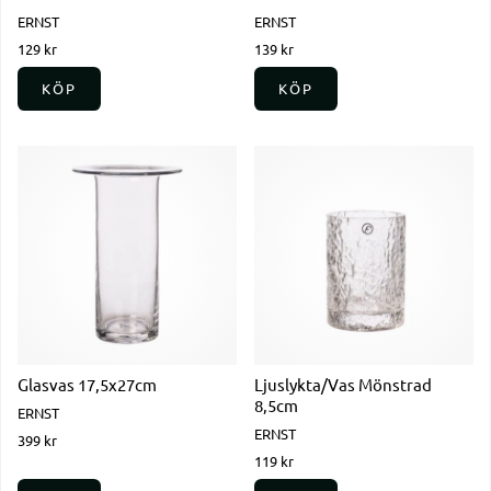
ERNST
ERNST
129 kr
139 kr
KÖP
KÖP
Glasvas 17,5x27cm
Ljuslykta/Vas Mönstrad
8,5cm
ERNST
ERNST
399 kr
119 kr