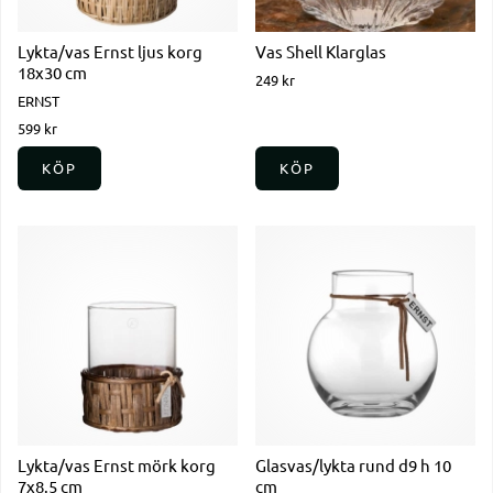
Lykta/vas Ernst ljus korg
Vas Shell Klarglas
18x30 cm
249 kr
ERNST
599 kr
KÖP
KÖP
Lykta/vas Ernst mörk korg
Glasvas/lykta rund d9 h 10
7x8.5 cm
cm