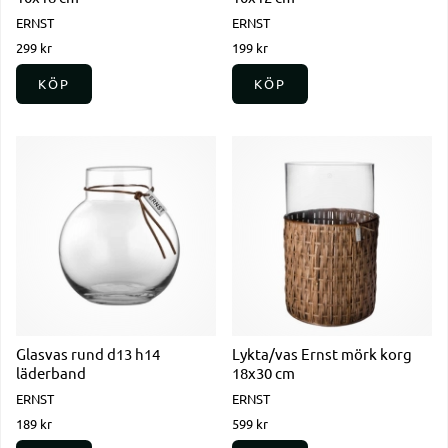
ERNST
ERNST
299 kr
199 kr
KÖP
KÖP
Glasvas rund d13 h14
Lykta/vas Ernst mörk korg
läderband
18x30 cm
ERNST
ERNST
189 kr
599 kr