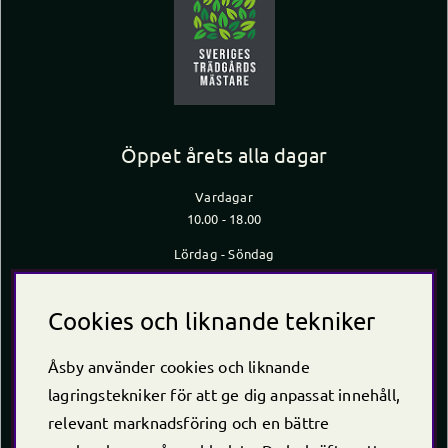
Öppet årets alla dagar
Vardagar
10.00 - 18.00
Lördag - Söndag
10.00 - 16.00
*Caféet stänger 30 min innan butiken stänger
Cookies och liknande tekniker
Kontakt
Åsby använder cookies och liknande
Telefon
+46 (0)220 -238 30
lagringstekniker för att ge dig anpassat innehåll,
E-post:
info@asby.nu
relevant marknadsföring och en bättre
Org nr: 556222-2900