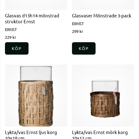
Glasvas d13h14 mönstrad
Glasvaser Mönstrade 3-pack
struktur Ernst
ERNST
ERNST
299 kr
229 kr
KÖP
KÖP
Lykta/vas Ernst ljus korg
Lykta/vas Ernst mörk korg
10x18 cm
10x12 cm