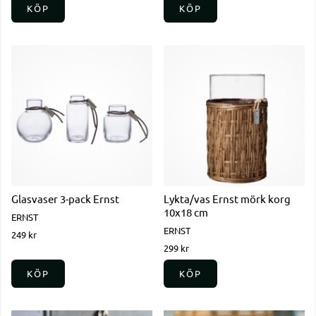
KÖP
KÖP
Glasvaser 3-pack Ernst
Lykta/vas Ernst mörk korg
10x18 cm
ERNST
ERNST
249 kr
299 kr
KÖP
KÖP