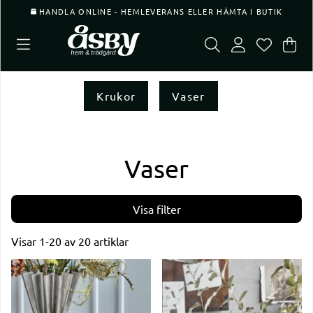
HANDLA ONLINE - HEMLEVERANS ELLER HÄMTA I BUTIK
Var
Ant
.
Krukor
Vaser
Vaser
Filtrera
Visar
1-20
av
20
artiklar
Produkter