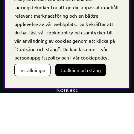
lagringstekniker för att ge dig anpassat innehåll,
relevant marknadsföring och en bättre
upplevelse av vår webbplats. Du bekräftar att
Öppet årets alla dagar
du har läst vår cookiepolicy och samtycker till
vår användning av cookies genom att klicka på
Vardagar
"Godkänn och stäng". Du kan läsa mer i vår
10.00 - 18.00
personuppgiftspolicy
och i vår
cookiepolicy
.
Lördag - Söndag
10.00 - 16.00
Inställningar
Godkänn och stäng
*Caféet stänger 30 min innan butiken stänger
Kontakt
Telefon
+46 (0)220 -238 30
E-post:
info@asby.nu
Org nr: 556222-2900