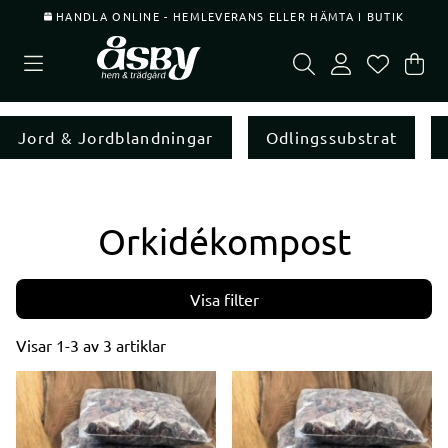
HANDLA ONLINE - HEMLEVERANS ELLER HÄMTA I BUTIK
Var
Ant
.
Jord & Jordblandningar
Odlingssubstrat
Orkidékompost
Filtrera
Visar
1-3
av
3
artiklar
Produkter