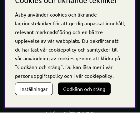
Cookies och liknande tekniker
Åsby använder cookies och liknande
lagringstekniker för att ge dig anpassat innehåll,
relevant marknadsföring och en bättre
upplevelse av vår webbplats. Du bekräftar att
Öppet årets alla dagar
du har läst vår cookiepolicy och samtycker till
Vardagar
vår användning av cookies genom att klicka på
10.00 - 18.00
"Godkänn och stäng". Du kan läsa mer i vår
Lördag - Söndag
personuppgiftspolicy
och i vår
cookiepolicy
.
10.00 - 16.00
Inställningar
Godkänn och stäng
*Caféet stänger 30 min innan butiken stänger
Kontakt
Telefon
+46 (0)220 -238 30
E-post:
info@asby.nu
Org nr: 556222-2900