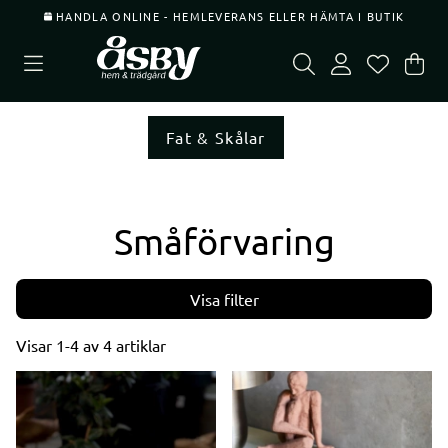
HANDLA ONLINE - HEMLEVERANS ELLER HÄMTA I BUTIK
Var
Ant
.
Fat & Skålar
Småförvaring
Filtrera
Visar
1-4
av
4
artiklar
Produkter