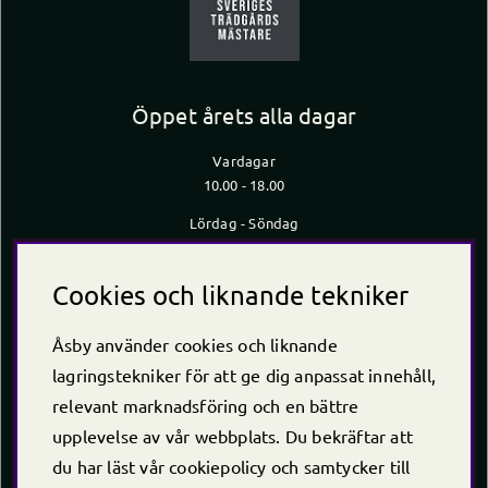
Öppet årets alla dagar
Vardagar
10.00 - 18.00
Lördag - Söndag
10.00 - 16.00
*Caféet stänger 30 min innan butiken stänger
Cookies och liknande tekniker
Kontakt
Åsby använder cookies och liknande
Telefon
+46 (0)220 -238 30
lagringstekniker för att ge dig anpassat innehåll,
E-post:
info@asby.nu
relevant marknadsföring och en bättre
Org nr: 556222-2900
upplevelse av vår webbplats. Du bekräftar att
du har läst vår cookiepolicy och samtycker till