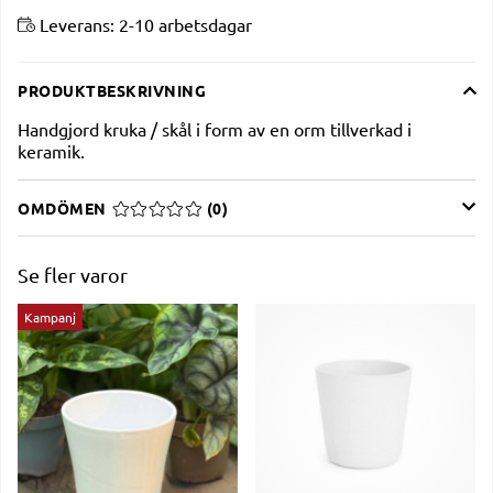
Leverans:
2-10 arbetsdagar
PRODUKTBESKRIVNING
Handgjord kruka / skål i form av en orm tillverkad i
keramik.
OMDÖMEN
MEDELBETYG 0 AV 5 ANTAL BETYG 0
(
0
)
Se fler varor
Kampanj