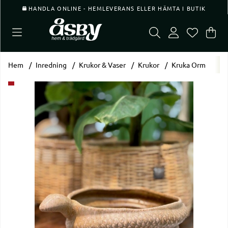
HANDLA ONLINE - HEMLEVERANS ELLER HÄMTA I BUTIK
Var
Ant
.
Hem
Inredning
Krukor & Vaser
Krukor
Kruka Orm
Produktbilder Kruka Orm