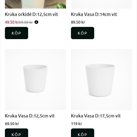
Kruka orkidé D:12,5cm vit
Kruka Vasa D:14cm vit
49.50 kr
Ordinarie pris:
89.50 kr
59.50 kr
KÖP
KÖP
Kruka Vasa D:12,5cm vit
Kruka Vasa D:17,5cm vit
69.50 kr
119 kr
KÖP
KÖP