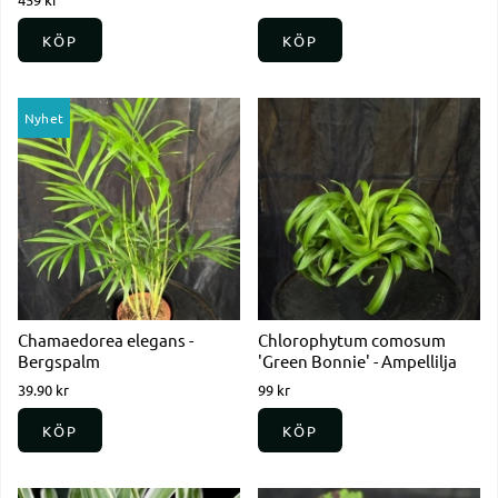
KÖP
KÖP
Nyhet
Chamaedorea elegans -
Chlorophytum comosum
Bergspalm
'Green Bonnie' - Ampellilja
39.90 kr
99 kr
KÖP
KÖP