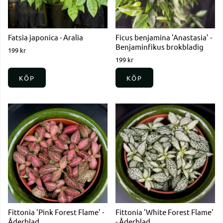
Fatsia japonica - Aralia
Ficus benjamina 'Anastasia' -
Benjaminfikus brokbladig
199 kr
199 kr
KÖP
KÖP
Fittonia 'Pink Forest Flame' -
Fittonia 'White Forest Flame'
Åderblad
- Åderblad