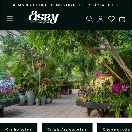
HANDLA ONLINE - HEMLEVERANS ELLER HÄMTA I BUTIK
Var
Ant
.
Krukväxter
Trädgårdsväxter
Säsongsväx