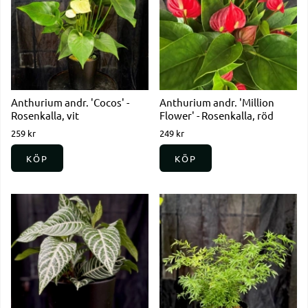
Anthurium andr. 'Cocos' -
Anthurium andr. 'Million
Rosenkalla, vit
Flower' - Rosenkalla, röd
259 kr
249 kr
KÖP
KÖP