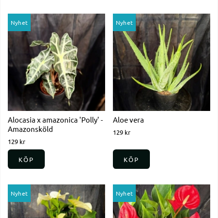
Nyhet
Nyhet
Alocasia x amazonica 'Polly' -
Aloe vera
Amazonsköld
129 kr
129 kr
KÖP
KÖP
Nyhet
Nyhet