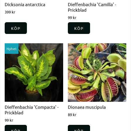
Dicksonia antarctica
Dieffenbachia 'Camilla' -
Prickblad
399 kr
99 kr
KÖP
KÖP
Nyhet
Dieffenbachia 'Compacta' -
Dionaea muscipula
Prickblad
89 kr
99 kr
KÖP
KÖP