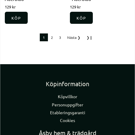
129 kr
129 kr
KÖP
KÖP
1
2
3
Nästa
❯
❯❙
Köpinformation
Köpvillkor
Personuppgifter
Etableringsgaranti
Cookies
Åsby hem & trädgård