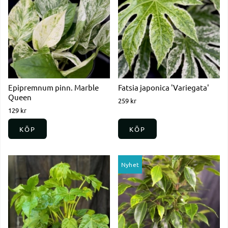
Epipremnum pinn. Marble
Fatsia japonica 'Variegata'
Queen
259 kr
129 kr
KÖP
KÖP
Nyhet