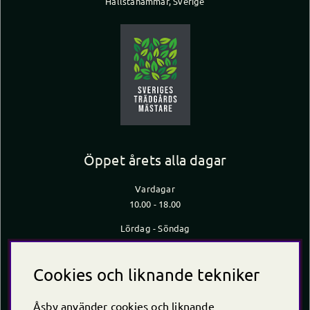
Hallstahammar, Sverige
Öppet årets alla dagar
Vardagar
10.00 - 18.00
Lördag - Söndag
10.00 - 16.00
*Caféet stänger 30 min innan butiken stänger
Cookies och liknande tekniker
Kontakt
Åsby använder cookies och liknande