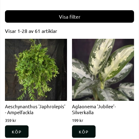
Filtrera
Visar
1-28
av
61
artiklar
Produkter
Aeschynanthus 'Japhrolepis'
Aglaonema 'Jubilee'-
- Ampelfackla
Silverkalla
359 kr
199 kr
KÖP
KÖP