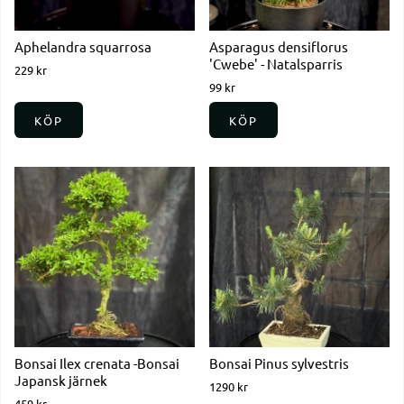
Aphelandra squarrosa
Asparagus densiflorus
'Cwebe' - Natalsparris
229 kr
99 kr
KÖP
KÖP
Bonsai Ilex crenata -Bonsai
Bonsai Pinus sylvestris
Japansk järnek
1290 kr
459 kr