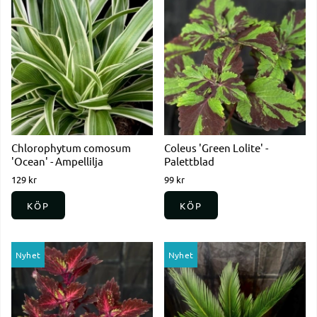
Chlorophytum comosum
Coleus 'Green Lolite' -
'Ocean' - Ampellilja
Palettblad
129 kr
99 kr
KÖP
KÖP
Nyhet
Nyhet