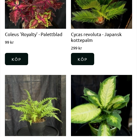
Coleus 'Royalty' - Palettblad
Cycas revoluta - Japansk
kottepalm
99 kr
299 kr
KÖP
KÖP