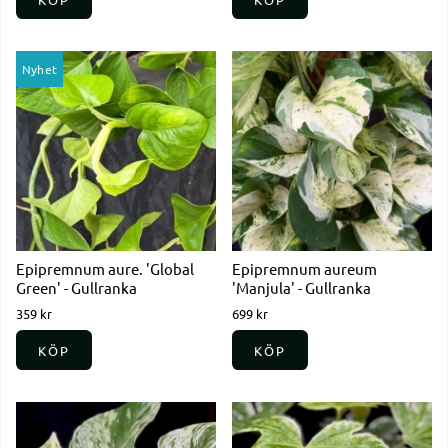
Nyhet
Epipremnum aure. 'Global
Epipremnum aureum
Green' - Gullranka
'Manjula' - Gullranka
359 kr
699 kr
KÖP
KÖP