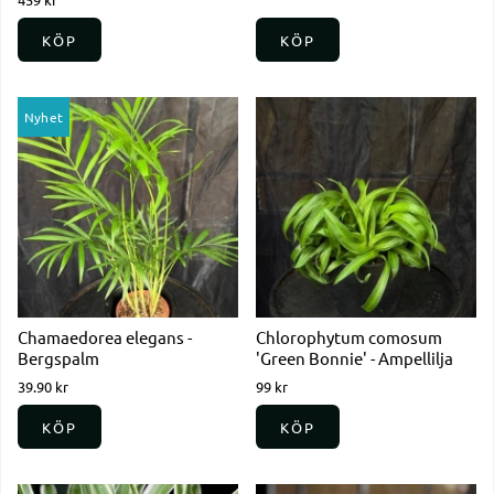
KÖP
KÖP
Nyhet
Chamaedorea elegans -
Chlorophytum comosum
Bergspalm
'Green Bonnie' - Ampellilja
39.90 kr
99 kr
KÖP
KÖP