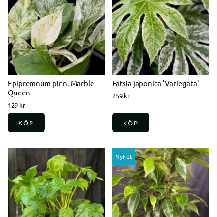
Epipremnum pinn. Marble
Fatsia japonica 'Variegata'
Queen
259 kr
129 kr
KÖP
KÖP
Nyhet