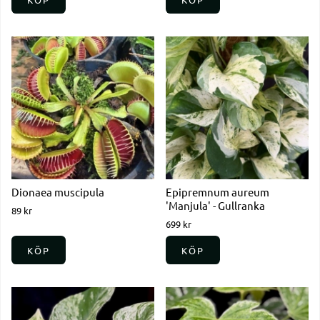
Dionaea muscipula
Epipremnum aureum
'Manjula' - Gullranka
89 kr
699 kr
KÖP
KÖP