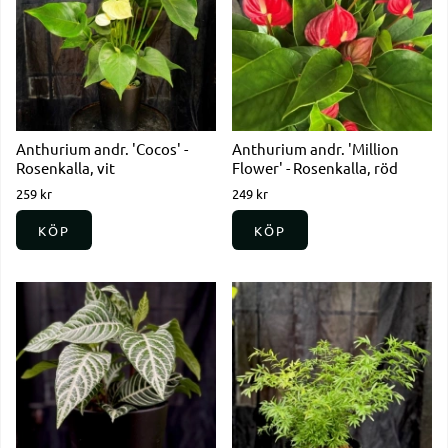
Anthurium andr. 'Cocos' -
Anthurium andr. 'Million
Rosenkalla, vit
Flower' - Rosenkalla, röd
259 kr
249 kr
KÖP
KÖP