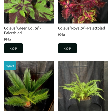
Coleus 'Green Lolite' -
Coleus 'Royalty' - Palettblad
Palettblad
99 kr
99 kr
KÖP
KÖP
Nyhet