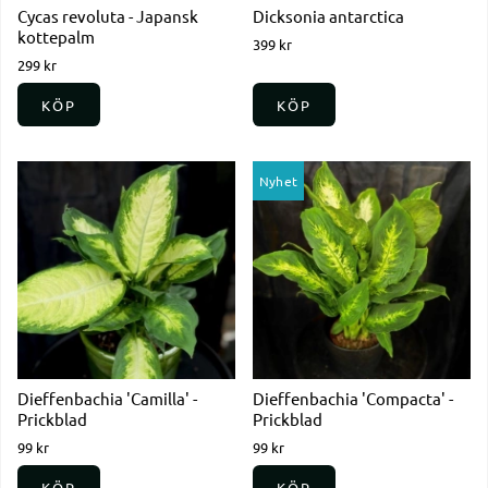
Cycas revoluta - Japansk
Dicksonia antarctica
kottepalm
399 kr
299 kr
KÖP
KÖP
Nyhet
Dieffenbachia 'Camilla' -
Dieffenbachia 'Compacta' -
Prickblad
Prickblad
99 kr
99 kr
KÖP
KÖP