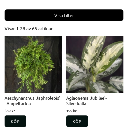
Filtrera
Visar
1-28
av
65
artiklar
Produkter
Aeschynanthus 'Japhrolepis'
Aglaonema 'Jubilee'-
- Ampelfackla
Silverkalla
359 kr
199 kr
KÖP
KÖP