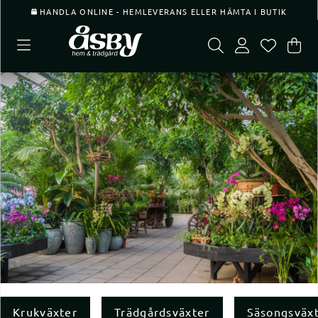
HANDLA ONLINE - HEMLEVERANS ELLER HÄMTA I BUTIK
Var
Ant
.
Krukväxter
Trädgårdsväxter
Säsongsväx