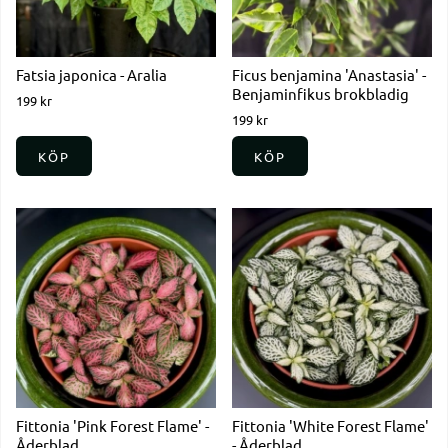
Fatsia japonica - Aralia
Ficus benjamina 'Anastasia' -
Benjaminfikus brokbladig
199 kr
199 kr
KÖP
KÖP
Fittonia 'Pink Forest Flame' -
Fittonia 'White Forest Flame'
Åderblad
- Åderblad