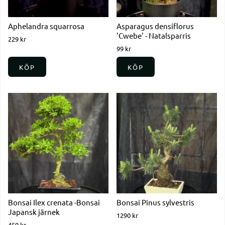
Aphelandra squarrosa
Asparagus densiflorus
'Cwebe' - Natalsparris
229 kr
99 kr
KÖP
KÖP
Bonsai Ilex crenata -Bonsai
Bonsai Pinus sylvestris
Japansk järnek
1290 kr
459 kr