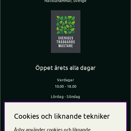
Hallstahammar, Sverige
Öppet årets alla dagar
Vardagar
10.00 - 18.00
Lördag - Söndag
10.00 - 16.00
*Caféet stänger 30 min innan butiken stänger
Cookies och liknande tekniker
Kontakt
Åsby använder cookies och liknande