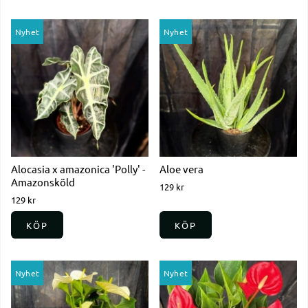
Nyhet
Nyhet
Alocasia x amazonica 'Polly' -
Aloe vera
Amazonsköld
129 kr
129 kr
KÖP
KÖP
Nyhet
Nyhet