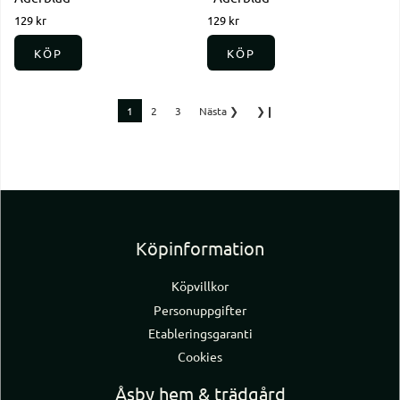
129 kr
129 kr
KÖP
KÖP
1
2
3
Nästa
❯
❯❙
Köpinformation
Köpvillkor
Personuppgifter
Etableringsgaranti
Cookies
Åsby hem & trädgård