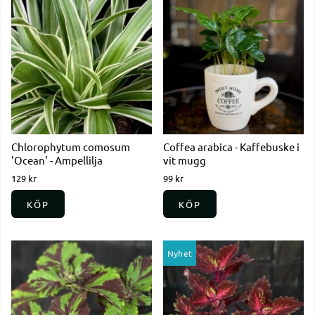
Chlorophytum comosum
Coffea arabica - Kaffebuske i
'Ocean' - Ampellilja
vit mugg
129 kr
99 kr
KÖP
KÖP
Nyhet