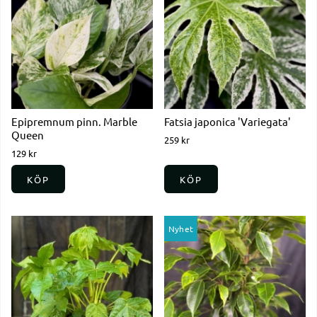
Epipremnum pinn. Marble
Fatsia japonica 'Variegata'
Queen
259 kr
129 kr
KÖP
KÖP
Nyhet