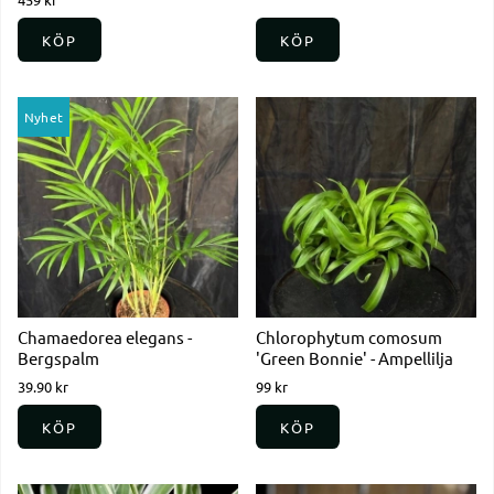
KÖP
KÖP
Nyhet
Chamaedorea elegans -
Chlorophytum comosum
Bergspalm
'Green Bonnie' - Ampellilja
39.90 kr
99 kr
KÖP
KÖP