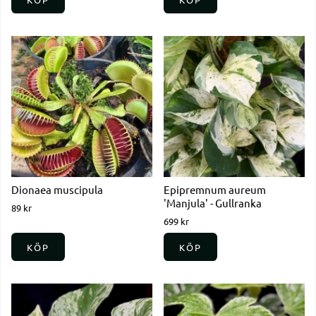
Dionaea muscipula
Epipremnum aureum
'Manjula' - Gullranka
89 kr
699 kr
KÖP
KÖP