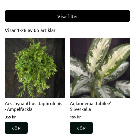
Filtrera
Visar
1-28
av
65
artiklar
Produkter
Aeschynanthus 'Japhrolepis'
Aglaonema 'Jubilee'-
- Ampelfackla
Silverkalla
359 kr
199 kr
KÖP
KÖP