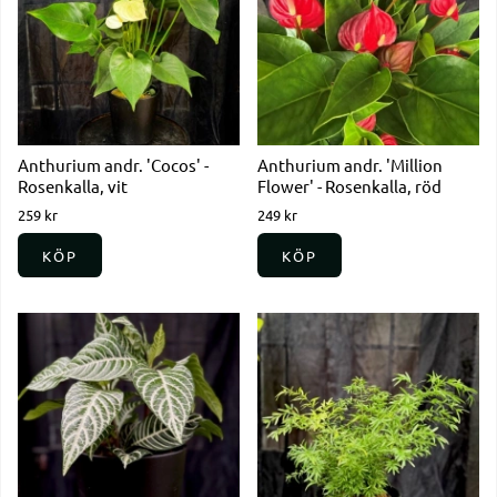
Anthurium andr. 'Cocos' -
Anthurium andr. 'Million
Rosenkalla, vit
Flower' - Rosenkalla, röd
259 kr
249 kr
KÖP
KÖP