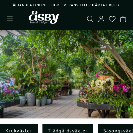
HANDLA ONLINE - HEMLEVERANS ELLER HÄMTA I BUTIK
Var
Ant
.
Krukväxter
Trädgårdsväxter
Säsongsväx