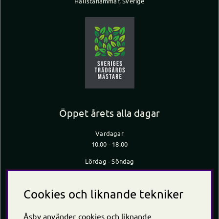
Hallstahammar, Sverige
Öppet årets alla dagar
Vardagar
10.00 - 18.00
Lördag - Söndag
10.00 - 16.00
*Caféet stänger 30 min innan butiken stänger
Cookies och liknande tekniker
Kontakt
Åsby använder cookies och liknande