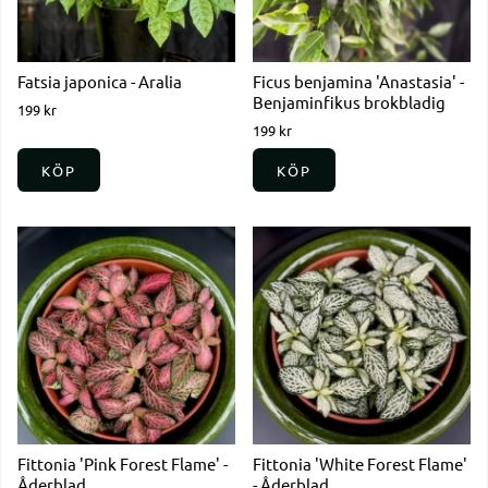
Fatsia japonica - Aralia
Ficus benjamina 'Anastasia' -
Benjaminfikus brokbladig
199 kr
199 kr
KÖP
KÖP
Fittonia 'Pink Forest Flame' -
Fittonia 'White Forest Flame'
Åderblad
- Åderblad