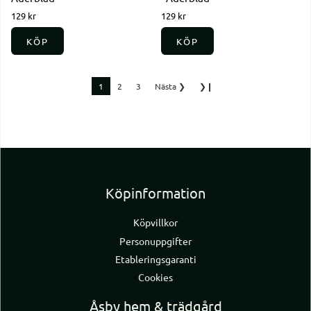
129 kr
129 kr
KÖP
KÖP
1
2
3
Nästa
❯
❯❙
Köpinformation
Köpvillkor
Personuppgifter
Etableringsgaranti
Cookies
Åsby hem & trädgård