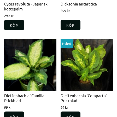
Cycas revoluta - Japansk
Dicksonia antarctica
kottepalm
399 kr
299 kr
KÖP
KÖP
Nyhet
Dieffenbachia 'Camilla' -
Dieffenbachia 'Compacta' -
Prickblad
Prickblad
99 kr
99 kr
KÖP
KÖP