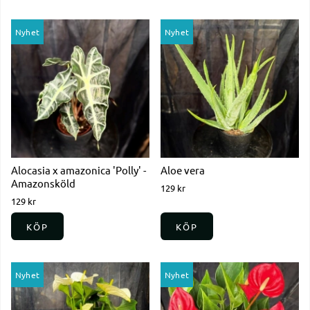
Nyhet
Nyhet
Alocasia x amazonica 'Polly' -
Aloe vera
Amazonsköld
129 kr
129 kr
KÖP
KÖP
Nyhet
Nyhet