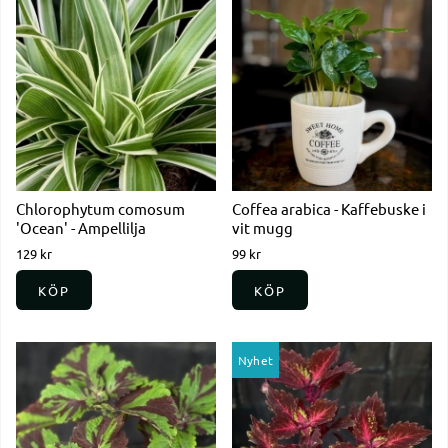
Chlorophytum comosum
Coffea arabica - Kaffebuske i
'Ocean' - Ampellilja
vit mugg
129 kr
99 kr
KÖP
KÖP
Nyhet