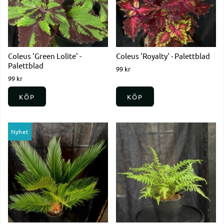
Coleus 'Green Lolite' -
Coleus 'Royalty' - Palettblad
Palettblad
99 kr
99 kr
KÖP
KÖP
Nyhet