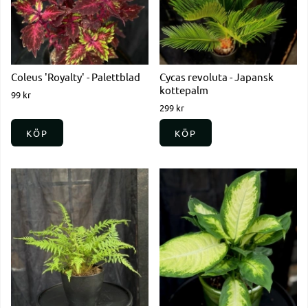
Coleus 'Royalty' - Palettblad
Cycas revoluta - Japansk
kottepalm
99 kr
299 kr
KÖP
KÖP