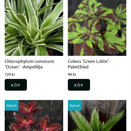
Chlorophytum comosum
Coleus 'Green Lolite' -
'Ocean' - Ampellilja
Palettblad
129 kr
99 kr
KÖP
KÖP
Nyhet
Nyhet