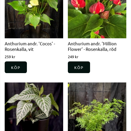
Anthurium andr. 'Cocos' -
Anthurium andr. 'Million
Rosenkalla, vit
Flower' - Rosenkalla, röd
259 kr
249 kr
KÖP
KÖP