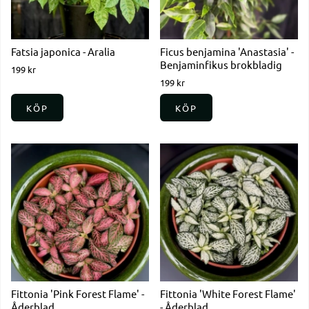
Fatsia japonica - Aralia
Ficus benjamina 'Anastasia' -
Benjaminfikus brokbladig
199 kr
199 kr
KÖP
KÖP
Fittonia 'Pink Forest Flame' -
Fittonia 'White Forest Flame'
Åderblad
- Åderblad