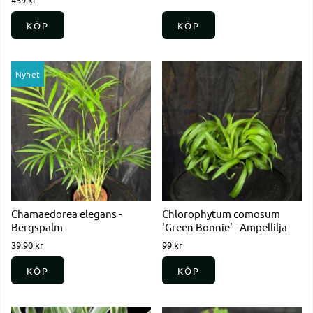
KÖP
KÖP
Nyhet
Chamaedorea elegans -
Chlorophytum comosum
Bergspalm
'Green Bonnie' - Ampellilja
39.90 kr
99 kr
KÖP
KÖP