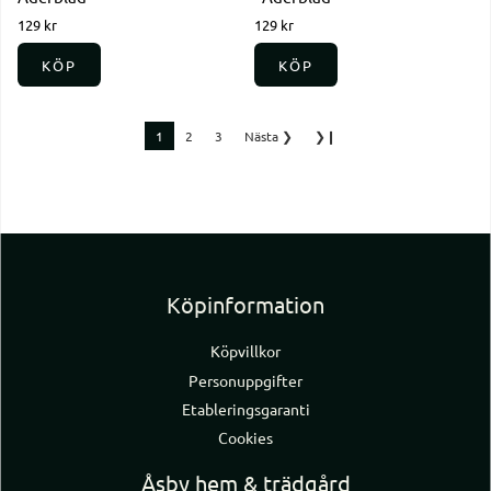
129 kr
129 kr
KÖP
KÖP
1
2
3
Nästa
❯
❯❙
Köpinformation
Köpvillkor
Personuppgifter
Etableringsgaranti
Cookies
Åsby hem & trädgård