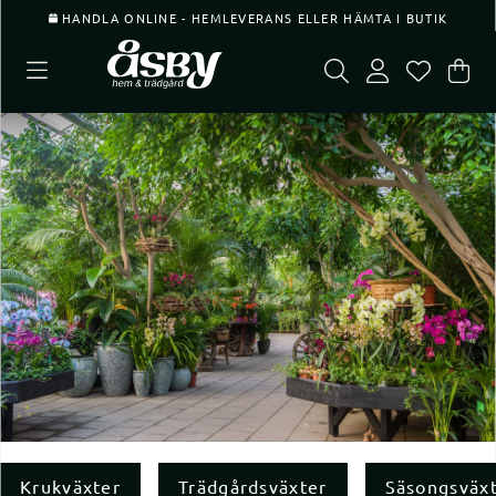
HANDLA ONLINE - HEMLEVERANS ELLER HÄMTA I BUTIK
Var
Ant
.
Krukväxter
Trädgårdsväxter
Säsongsväx