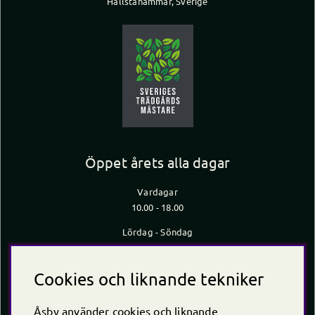
Hallstahammar, Sverige
Öppet årets alla dagar
Vardagar
10.00 - 18.00
Lördag - Söndag
10.00 - 16.00
*Caféet stänger 30 min innan butiken stänger
Cookies och liknande tekniker
Kontakt
Åsby använder cookies och liknande