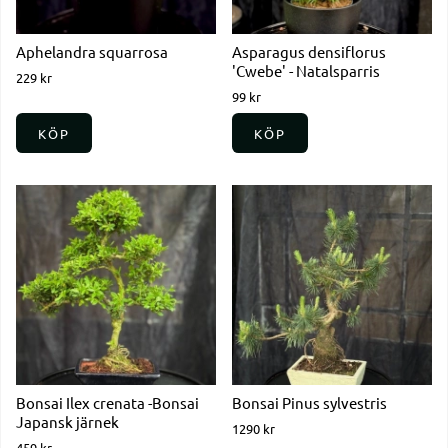
Aphelandra squarrosa
Asparagus densiflorus
'Cwebe' - Natalsparris
229 kr
99 kr
KÖP
KÖP
Bonsai Ilex crenata -Bonsai
Bonsai Pinus sylvestris
Japansk järnek
1290 kr
459 kr