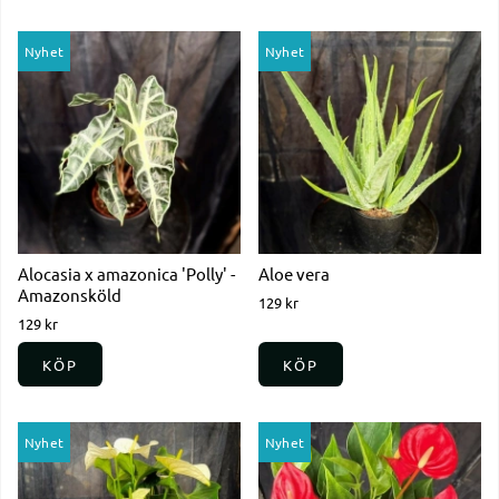
Nyhet
Nyhet
Alocasia x amazonica 'Polly' -
Aloe vera
Amazonsköld
129 kr
129 kr
KÖP
KÖP
Nyhet
Nyhet