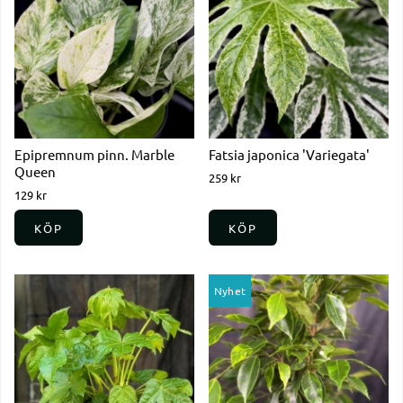
Epipremnum pinn. Marble
Fatsia japonica 'Variegata'
Queen
259 kr
129 kr
KÖP
KÖP
Nyhet