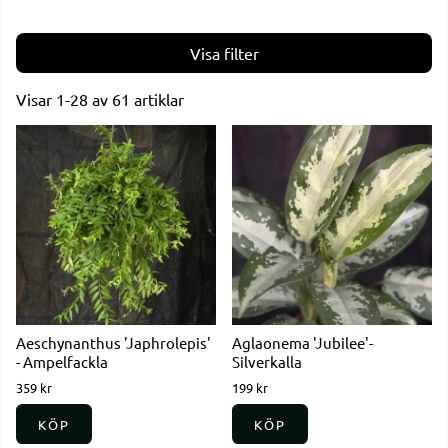
Filtrera
Visar
1-28
av
61
artiklar
Produkter
Aeschynanthus 'Japhrolepis'
Aglaonema 'Jubilee'-
- Ampelfackla
Silverkalla
359 kr
199 kr
KÖP
KÖP