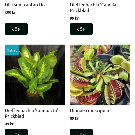
Dicksonia antarctica
Dieffenbachia 'Camilla' -
Prickblad
399 kr
99 kr
KÖP
KÖP
Nyhet
Dieffenbachia 'Compacta' -
Dionaea muscipula
Prickblad
89 kr
99 kr
KÖP
KÖP