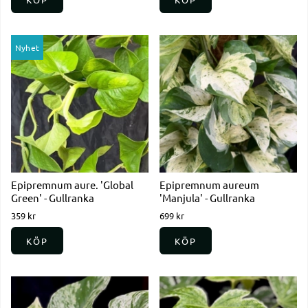
Nyhet
Epipremnum aure. 'Global
Epipremnum aureum
Green' - Gullranka
'Manjula' - Gullranka
359 kr
699 kr
KÖP
KÖP