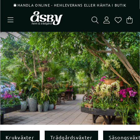
HANDLA ONLINE - HEMLEVERANS ELLER HÄMTA I BUTIK
Var
Ant
.
Krukväxter
Trädgårdsväxter
Säsongsväx