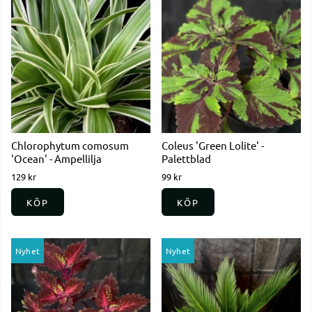
Chlorophytum comosum
Coleus 'Green Lolite' -
'Ocean' - Ampellilja
Palettblad
129 kr
99 kr
KÖP
KÖP
Nyhet
Nyhet