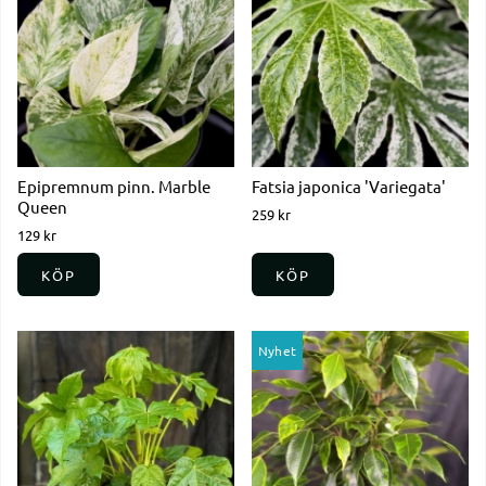
Epipremnum pinn. Marble
Fatsia japonica 'Variegata'
Queen
259 kr
129 kr
KÖP
KÖP
Nyhet