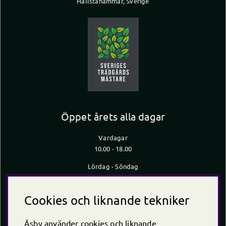
Hallstahammar, Sverige
Öppet årets alla dagar
Vardagar
10.00 - 18.00
Lördag - Söndag
10.00 - 16.00
*Caféet stänger 30 min innan butiken stänger
Cookies och liknande tekniker
Kontakt
Åsby använder cookies och liknande