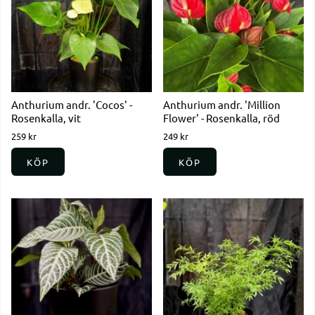
Anthurium andr. 'Cocos' -
Anthurium andr. 'Million
Rosenkalla, vit
Flower' - Rosenkalla, röd
259 kr
249 kr
KÖP
KÖP