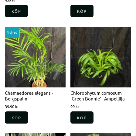
KÖP
KÖP
Nyhet
Chamaedorea elegans -
Chlorophytum comosum
Bergspalm
'Green Bonnie' - Ampellilja
39.90 kr
99 kr
KÖP
KÖP