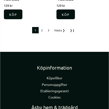
129 kr
129 kr
KÖP
KÖP
1
2
3
Nästa
❯
❯❙
Köpinformation
Köpvillkor
Personuppgifter
Etableringsgaranti
Cookies
Åsby hem & trädgård