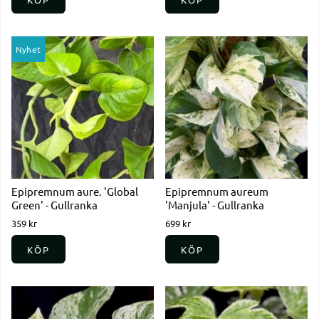
Nyhet
Epipremnum aure. 'Global
Epipremnum aureum
Green' - Gullranka
'Manjula' - Gullranka
359 kr
699 kr
KÖP
KÖP