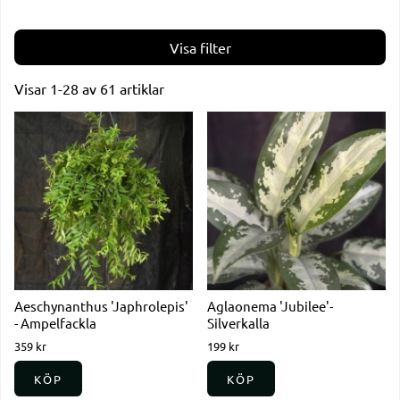
Filtrera
Visar
1-28
av
61
artiklar
Produkter
Aeschynanthus 'Japhrolepis'
Aglaonema 'Jubilee'-
- Ampelfackla
Silverkalla
359 kr
199 kr
KÖP
KÖP