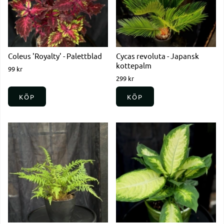
Coleus 'Royalty' - Palettblad
Cycas revoluta - Japansk
kottepalm
99 kr
299 kr
KÖP
KÖP