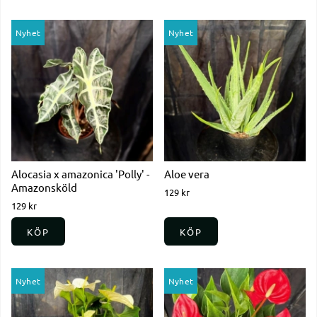
Nyhet
Nyhet
Alocasia x amazonica 'Polly' -
Aloe vera
Amazonsköld
129 kr
129 kr
KÖP
KÖP
Nyhet
Nyhet