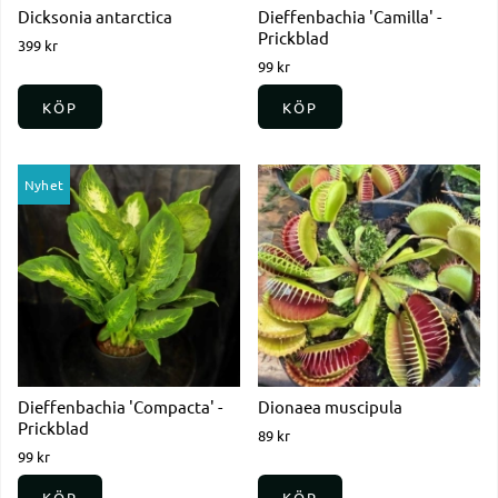
Dicksonia antarctica
Dieffenbachia 'Camilla' -
Prickblad
399 kr
99 kr
KÖP
KÖP
Nyhet
Dieffenbachia 'Compacta' -
Dionaea muscipula
Prickblad
89 kr
99 kr
KÖP
KÖP