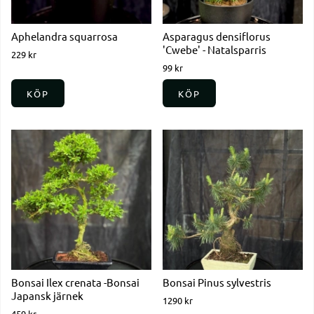
Aphelandra squarrosa
Asparagus densiflorus
'Cwebe' - Natalsparris
229 kr
99 kr
KÖP
KÖP
Bonsai Ilex crenata -Bonsai
Bonsai Pinus sylvestris
Japansk järnek
1290 kr
459 kr