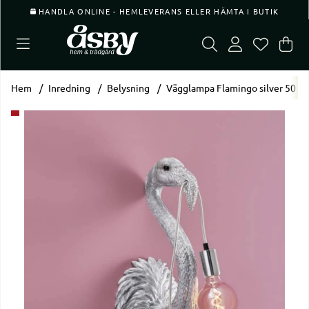
HANDLA ONLINE - HEMLEVERANS ELLER HÄMTA I BUTIK
Var
Ant
.
Hem
Inredning
Belysning
Vägglampa Flamingo silver 50 c
Produktbilder Vägglampa Flamingo silver 50 cm