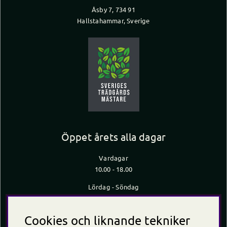
Åsby 7, 734 91
Hallstahammar, Sverige
Öppet årets alla dagar
Vardagar
10.00 - 18.00
Lördag - Söndag
10.00 - 16.00
*Caféet stänger 30 min innan butiken stänger
Cookies och liknande tekniker