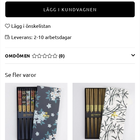
LÄGG I KUNDVAGNEN
Lägg i önskelistan
Leverans:
2-10 arbetsdagar
OMDÖMEN
MEDELBETYG 0 AV 5 ANTAL BETYG 0
(
0
)
Se fler varor