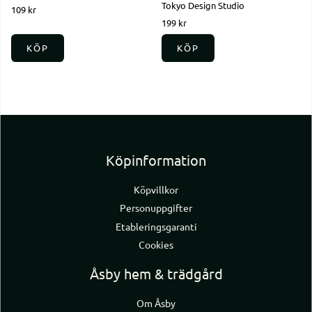
Tokyo Design Studio
109 kr
199 kr
KÖP
KÖP
Köpinformation
Köpvillkor
Personuppgifter
Etableringsgaranti
Cookies
Åsby hem & trädgård
Om Åsby