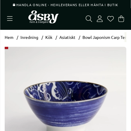
HANDLA ONLINE - HEMLEVERANS ELLER HÄMTA I BUTIK
Var
Ant
.
Hem
Inredning
Kök
Asiatiskt
Bowl Japonism Carp Tend
Produktbilder Bowl Japonism Carp Tendon 17,8x8,8cm