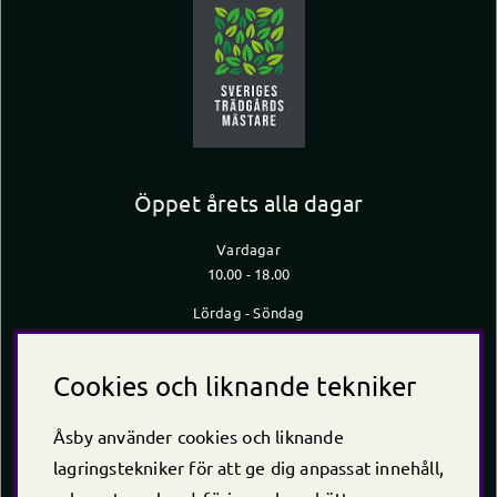
Öppet årets alla dagar
Vardagar
10.00 - 18.00
Lördag - Söndag
10.00 - 16.00
*Caféet stänger 30 min innan butiken stänger
Cookies och liknande tekniker
Kontakt
Åsby använder cookies och liknande
Telefon
+46 (0)220 -238 30
lagringstekniker för att ge dig anpassat innehåll,
E-post:
info@asby.nu