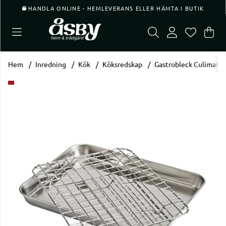
HANDLA ONLINE - HEMLEVERANS ELLER HÄMTA I BUTIK
Var
Ant
.
Hem
Inredning
Kök
Köksredskap
Gastrobleck Culimat 2
Produktbilder Gastrobleck Culimat 26,4x20,5