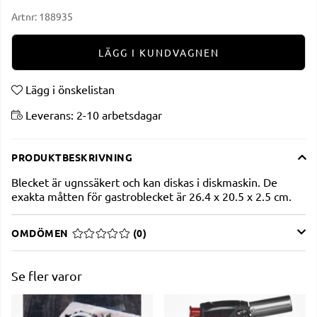
Artnr:
188935
LÄGG I KUNDVAGNEN
Lägg i önskelistan
Leverans:
2-10 arbetsdagar
PRODUKTBESKRIVNING
Blecket är ugnssäkert och kan diskas i diskmaskin. De
exakta måtten för gastroblecket är 26.4 x 20.5 x 2.5 cm.
OMDÖMEN
MEDELBETYG 0 AV 5 ANTAL BETYG 0
(
0
)
Se fler varor