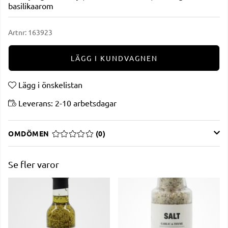
basilikaarom
Artnr:
163923
LÄGG I KUNDVAGNEN
Lägg i önskelistan
Leverans:
2-10 arbetsdagar
OMDÖMEN
MEDELBETYG 0 AV 5 ANTAL BETYG 0
(
0
)
Se fler varor