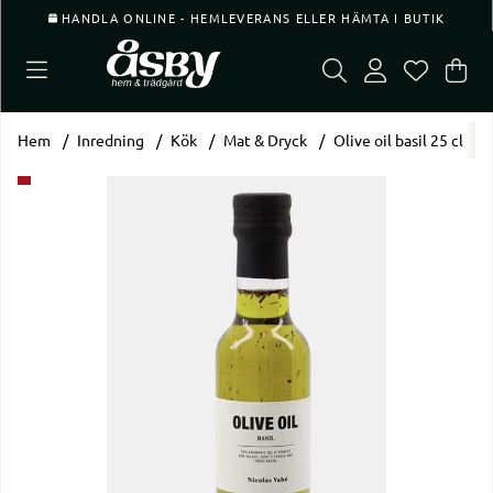
HANDLA ONLINE - HEMLEVERANS ELLER HÄMTA I BUTIK
Var
Ant
.
Hem
Inredning
Kök
Mat & Dryck
Olive oil basil 25 cl
Produktbilder Olive oil basil 25 cl