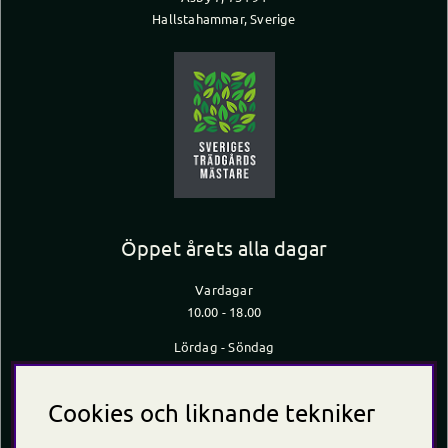
Hallstahammar, Sverige
Öppet årets alla dagar
Vardagar
10.00 - 18.00
Lördag - Söndag
10.00 - 16.00
*Caféet stänger 30 min innan butiken stänger
Cookies och liknande tekniker
Kontakt