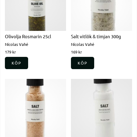
Olivolja Rosmarin 25cl
Salt vitlök & timjan 300g
Nicolas Vahé
Nicolas Vahé
179 kr
169 kr
KÖP
KÖP