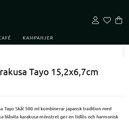
Va
An
.
CAFÉ
KAMPANJER
rakusa Tayo 15,2x6,7cm
a Tayo Skål 500 ml
kombinerar japansk tradition med
ka blåvita karakusa-mönstret ger en tidlös och harmonisk