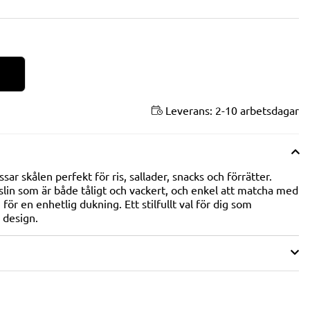
Leverans:
2-10 arbetsdagar
r skålen perfekt för ris, sallader, snacks och förrätter.
orslin som är både tåligt och vackert, och enkel att matcha med
 för en enhetlig dukning. Ett stilfullt val för dig som
 design.
V 5 ANTAL BETYG 0