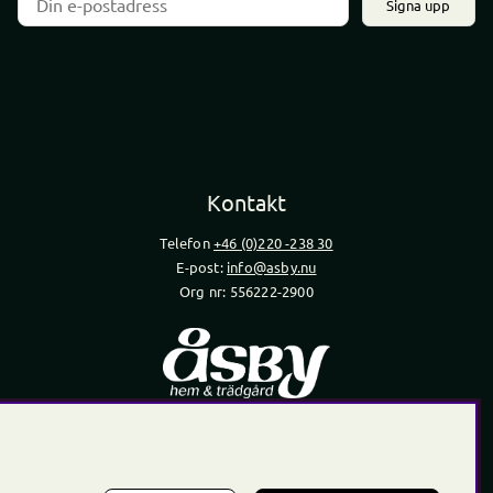
Signa upp
Kontakt
Telefon
+46 (0)220 -238 30
E-post:
info@asby.nu
Org nr: 556222-2900