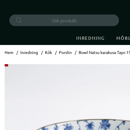
INREDNING
MÖB
Hem
Inredning
Kök
Porslin
Bowl Natsu karakusa Tayo 1
Produktbilder Bowl Natsu karakusa Tayo 15,2x6,7cm