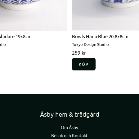
Shidare 19x8cm
Bowls Hana Blue 20,8x8cm
udio
Tokyo Design Studio
259 kr
KÖP
Åsby hem & trädgård
Om Åsby
Besök och Kontakt