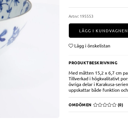
Artnr:
195553
LÄGG I KUNDVAGNEN
Lägg i önskelistan
PRODUKTBESKRIVNING
Med måtten 15,2 x 6,7 cm passa
Tillverkad i högkvalitativt p
övriga delar i Karakusa-serien
uppskattar både funktion och
OMDÖMEN
MEDELBETYG 0 A
(
0
)