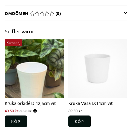
OMDÖMEN
MEDELBETYG 0 AV 5 ANTAL BETYG 0
(
0
)
Se fler varor
Kampanj
Kruka orkidé D:12,5cm vit
Kruka Vasa D:14cm vit
49.50 kr
Ordinarie pris:
89.50 kr
59.50 kr
KÖP
KÖP