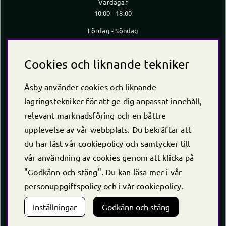
Vardagar
10.00 - 18.00
Lördag - Söndag
10.00 - 16.00
*Caféet stänger 30 min innan butiken stänger
Cookies och liknande tekniker
Kontakt
Åsby använder cookies och liknande
Telefon
+46 (0)220 -238 30
lagringstekniker för att ge dig anpassat innehåll,
E-post:
info@asby.nu
relevant marknadsföring och en bättre
Org nr: 556222-2900
upplevelse av vår webbplats. Du bekräftar att
du har läst vår cookiepolicy och samtycker till
vår användning av cookies genom att klicka på
"Godkänn och stäng". Du kan läsa mer i vår
personuppgiftspolicy
och i vår
cookiepolicy
.
Inställningar
Godkänn och stäng