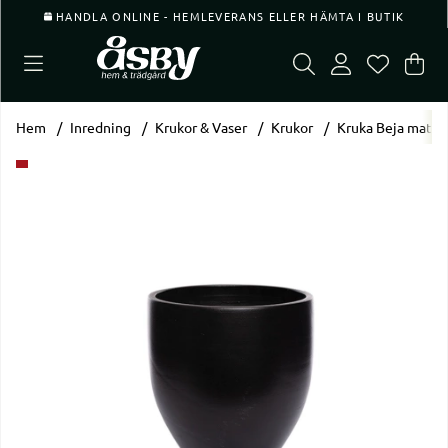
HANDLA ONLINE - HEMLEVERANS ELLER HÄMTA I BUTIK
Var
Ant
.
Hem
Inredning
Krukor & Vaser
Krukor
Kruka Beja matts
Produktbilder Kruka Beja mattsvart Ø19 H 20