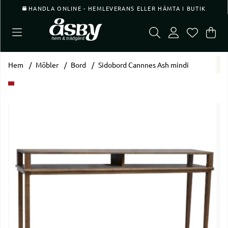
HANDLA ONLINE - HEMLEVERANS ELLER HÄMTA I BUTIK
Var
Ant
.
Hem
Möbler
Bord
Sidobord Cannnes Ash mindi
Produktbilder Sidobord Cannnes Ash mindi