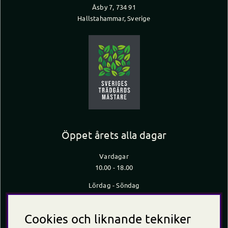
Åsby 7, 734 91
Hallstahammar, Sverige
Öppet årets alla dagar
Vardagar
10.00 - 18.00
Lördag - Söndag
10.00 - 16.00
*Caféet stänger 30 min innan butiken stänger
Cookies och liknande tekniker