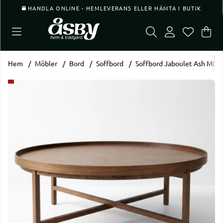
HANDLA ONLINE - HEMLEVERANS ELLER HÄMTA I BUTIK
Var
Ant
.
Hem
Möbler
Bord
Soffbord
Soffbord Jaboulet Ash Min
Produktbilder Soffbord Jaboulet Ash Mindi NXT Ø90 cm