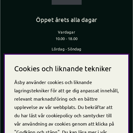
Öppet årets alla dagar
Vardagar
10.00 - 18.00
Lördag - Söndag
10.00 - 16.00
*Caféet stänger 30 min innan butiken stänger
Cookies och liknande tekniker
Kontakt
Åsby använder cookies och liknande
Telefon
+46 (0)220 -238 30
lagringstekniker för att ge dig anpassat innehåll,
E-post:
info@asby.nu
relevant marknadsföring och en bättre
Org nr: 556222-2900
upplevelse av vår webbplats. Du bekräftar att
du har läst vår cookiepolicy och samtycker till
vår användning av cookies genom att klicka på
"Godkänn och stäng". Du kan läsa mer i vår