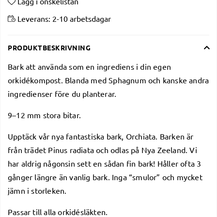
Lägg i önskelistan
Leverans:
2-10 arbetsdagar
PRODUKTBESKRIVNING
Bark att använda som en ingrediens i din egen
orkidékompost. Blanda med Sphagnum och kanske andra
ingredienser före du planterar.
9–12 mm stora bitar.
Upptäck vår nya fantastiska bark, Orchiata. Barken är
från trädet Pinus radiata och odlas på Nya Zeeland. Vi
har aldrig någonsin sett en sådan fin bark! Håller ofta 3
gånger längre än vanlig bark. Inga “smulor” och mycket
jämn i storleken.
Passar till alla orkidésläkten.