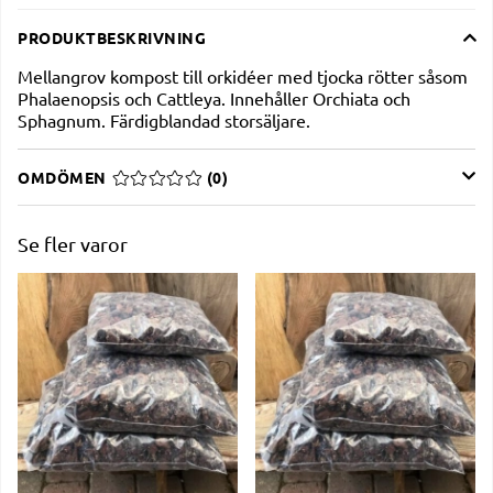
PRODUKTBESKRIVNING
Mellangrov kompost till orkidéer med tjocka rötter såsom
Phalaenopsis och Cattleya. Innehåller Orchiata och
Sphagnum. Färdigblandad storsäljare.
OMDÖMEN
MEDELBETYG 0 AV 5 ANTAL BETYG 0
(
0
)
Se fler varor