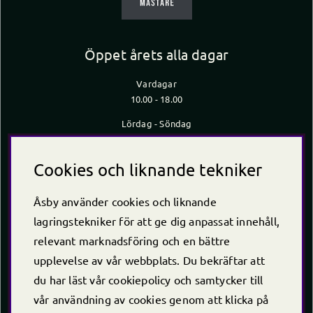
Öppet årets alla dagar
Vardagar
10.00 - 18.00
Lördag - Söndag
10.00 - 16.00
*Caféet stänger 30 min innan butiken stänger
Cookies och liknande tekniker
Kontakt
Åsby använder cookies och liknande
Telefon
+46 (0)220 -238 30
lagringstekniker för att ge dig anpassat innehåll,
E-post:
info@asby.nu
relevant marknadsföring och en bättre
Org nr: 556222-2900
upplevelse av vår webbplats. Du bekräftar att
du har läst vår cookiepolicy och samtycker till
vår användning av cookies genom att klicka på