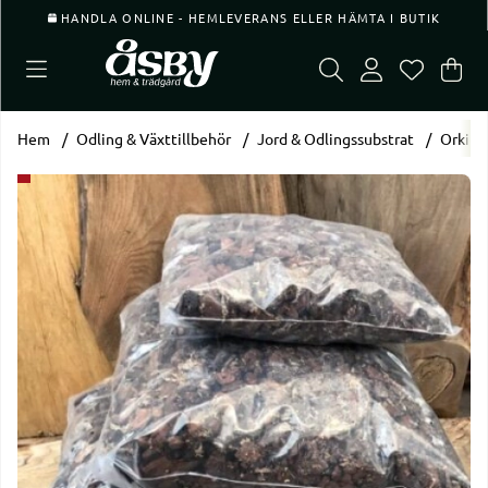
HANDLA ONLINE - HEMLEVERANS ELLER HÄMTA I BUTIK
Var
Ant
.
Hem
Odling & Växttillbehör
Jord & Odlingssubstrat
Orkid
Produktbilder Orkidékompost mellan 2 liter