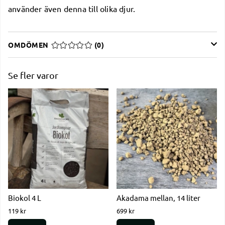
använder även denna till olika djur.
OMDÖMEN
MEDELBETYG 0 AV 5 ANTAL BETYG 0
(
0
)
Se fler varor
Biokol 4 L
Akadama mellan, 14 liter
119 kr
699 kr