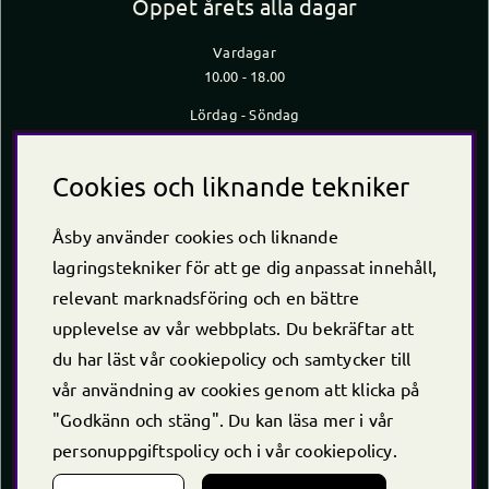
Öppet årets alla dagar
Vardagar
10.00 - 18.00
Lördag - Söndag
10.00 - 16.00
*Caféet stänger 30 min innan butiken stänger
Cookies och liknande tekniker
Kontakt
Åsby använder cookies och liknande
Telefon
+46 (0)220 -238 30
lagringstekniker för att ge dig anpassat innehåll,
E-post:
info@asby.nu
relevant marknadsföring och en bättre
Org nr: 556222-2900
upplevelse av vår webbplats. Du bekräftar att
du har läst vår cookiepolicy och samtycker till
vår användning av cookies genom att klicka på
"Godkänn och stäng". Du kan läsa mer i vår
personuppgiftspolicy
och i vår
cookiepolicy
.