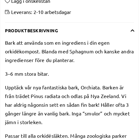
Lägg i önskelistan
Leverans:
2-10 arbetsdagar
PRODUKTBESKRIVNING
Bark att använda som en ingrediens i din egen
orkidékompost. Blanda med Sphagnum och kanske andra
ingredienser före du planterar.
3–6 mm stora bitar.
Upptäck vår nya fantastiska bark, Orchiata. Barken är
från trädet Pinus radiata och odlas på Nya Zeeland. Vi
har aldrig någonsin sett en sådan fin bark! Håller ofta 3
gånger längre än vanlig bark. Inga “smulor” och mycket
jämn i storleken.
Passar till alla orkidésläkten. Många zoologiska parker