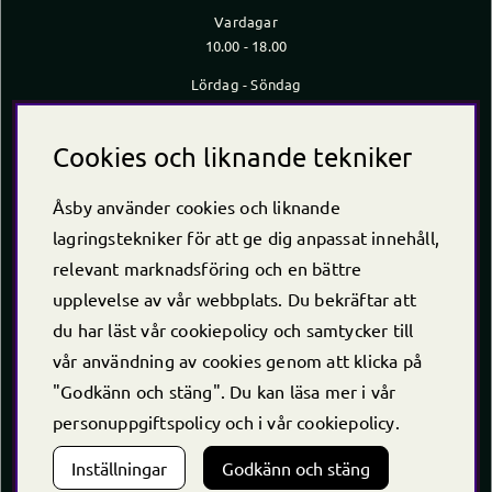
Vardagar
10.00 - 18.00
Lördag - Söndag
10.00 - 16.00
*Caféet stänger 30 min innan butiken stänger
Cookies och liknande tekniker
Kontakt
Åsby använder cookies och liknande
Telefon
+46 (0)220 -238 30
lagringstekniker för att ge dig anpassat innehåll,
E-post:
info@asby.nu
relevant marknadsföring och en bättre
Org nr: 556222-2900
upplevelse av vår webbplats. Du bekräftar att
du har läst vår cookiepolicy och samtycker till
vår användning av cookies genom att klicka på
"Godkänn och stäng". Du kan läsa mer i vår
personuppgiftspolicy
och i vår
cookiepolicy
.
Inställningar
Godkänn och stäng