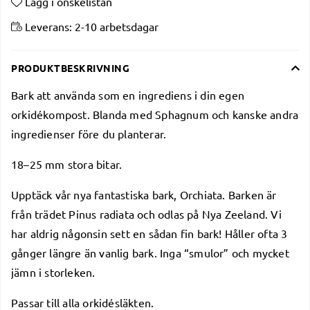
Lägg i önskelistan
Leverans:
2-10 arbetsdagar
PRODUKTBESKRIVNING
Bark att använda som en ingrediens i din egen
orkidékompost. Blanda med Sphagnum och kanske andra
ingredienser före du planterar.
18–25 mm stora bitar.
Upptäck vår nya fantastiska bark, Orchiata. Barken är
från trädet Pinus radiata och odlas på Nya Zeeland. Vi
har aldrig någonsin sett en sådan fin bark! Håller ofta 3
gånger längre än vanlig bark. Inga “smulor” och mycket
jämn i storleken.
Passar till alla orkidésläkten.