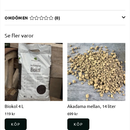
OMDÖMEN
MEDELBETYG 0 AV 5 ANTAL BETYG 0
(
0
)
Se fler varor
Biokol 4 L
Akadama mellan, 14 liter
119 kr
699 kr
KÖP
KÖP