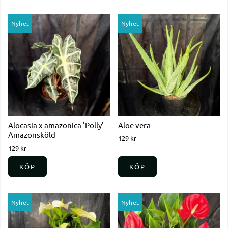
Nyhet
Nyhet
Alocasia x amazonica 'Polly' -
Aloe vera
Amazonsköld
129 kr
129 kr
KÖP
KÖP
Nyhet
Nyhet