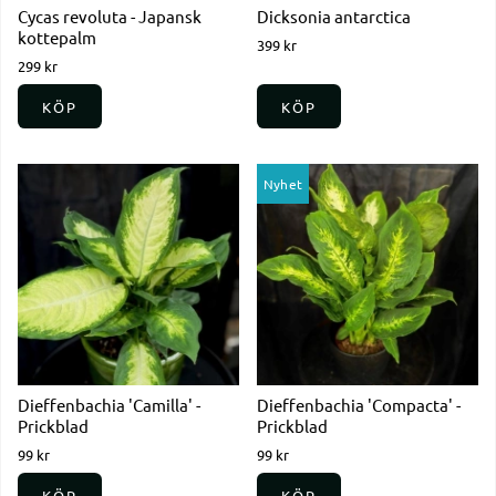
Cycas revoluta - Japansk
Dicksonia antarctica
kottepalm
399 kr
299 kr
KÖP
KÖP
Nyhet
Dieffenbachia 'Camilla' -
Dieffenbachia 'Compacta' -
Prickblad
Prickblad
99 kr
99 kr
KÖP
KÖP