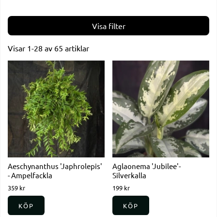
Filtrera
Visar
1-28
av
65
artiklar
Produkter
Aeschynanthus 'Japhrolepis'
Aglaonema 'Jubilee'-
- Ampelfackla
Silverkalla
359 kr
199 kr
KÖP
KÖP