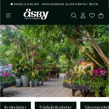
HANDLA ONLINE - HEMLEVERANS ELLER HÄMTA I BUTIK
Var
Ant
.
Krukväxter
Trädgårdsväxter
Säsongsväx