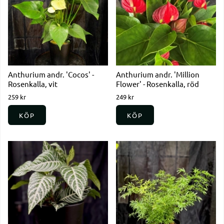
Anthurium andr. 'Cocos' -
Anthurium andr. 'Million
Rosenkalla, vit
Flower' - Rosenkalla, röd
259 kr
249 kr
KÖP
KÖP