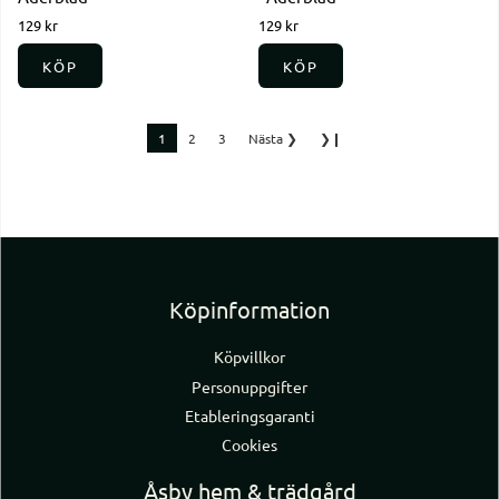
129 kr
129 kr
KÖP
KÖP
1
2
3
Nästa
❯
❯❙
Köpinformation
Köpvillkor
Personuppgifter
Etableringsgaranti
Cookies
Åsby hem & trädgård