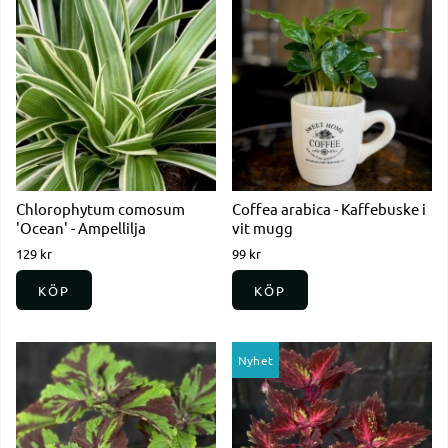
Chlorophytum comosum
Coffea arabica - Kaffebuske i
'Ocean' - Ampellilja
vit mugg
129 kr
99 kr
KÖP
KÖP
Nyhet