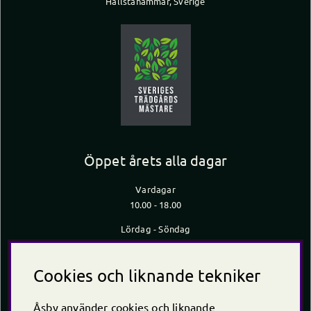
Hallstahammar, Sverige
Öppet årets alla dagar
Vardagar
10.00 - 18.00
Lördag - Söndag
10.00 - 16.00
*Caféet stänger 30 min innan butiken stänger
Cookies och liknande tekniker
Kontakt
Åsby använder cookies och liknande