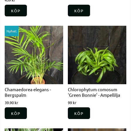
KÖP
KÖP
Nyhet
Chamaedorea elegans -
Chlorophytum comosum
Bergspalm
'Green Bonnie' - Ampellilja
39.90 kr
99 kr
KÖP
KÖP