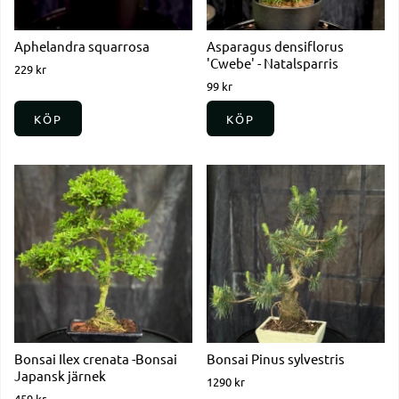
Aphelandra squarrosa
Asparagus densiflorus
'Cwebe' - Natalsparris
229 kr
99 kr
KÖP
KÖP
Bonsai Ilex crenata -Bonsai
Bonsai Pinus sylvestris
Japansk järnek
1290 kr
459 kr