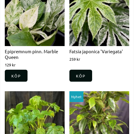
Epipremnum pinn. Marble
Fatsia japonica 'Variegata'
Queen
259 kr
129 kr
KÖP
KÖP
Nyhet