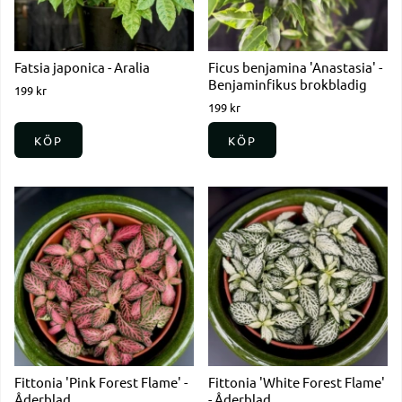
Fatsia japonica - Aralia
Ficus benjamina 'Anastasia' -
Benjaminfikus brokbladig
199 kr
199 kr
KÖP
KÖP
Fittonia 'Pink Forest Flame' -
Fittonia 'White Forest Flame'
Åderblad
- Åderblad