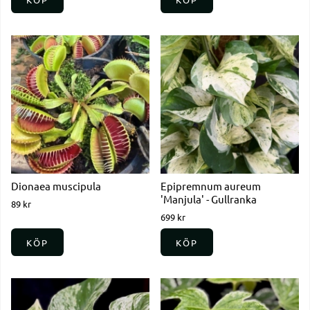
Dionaea muscipula
Epipremnum aureum
'Manjula' - Gullranka
89 kr
699 kr
KÖP
KÖP