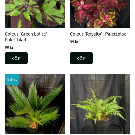
Coleus 'Green Lolite' -
Coleus 'Royalty' - Palettblad
Palettblad
99 kr
99 kr
KÖP
KÖP
Nyhet