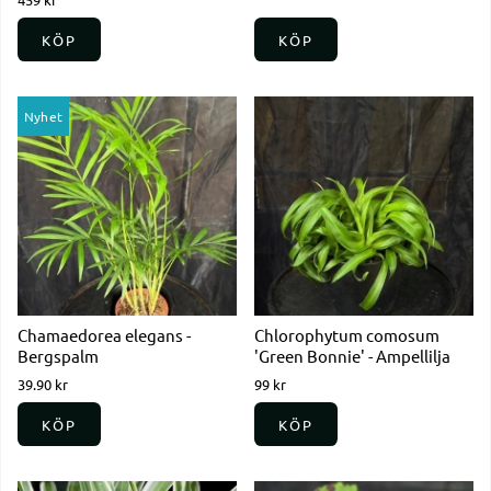
KÖP
KÖP
Nyhet
Chamaedorea elegans -
Chlorophytum comosum
Bergspalm
'Green Bonnie' - Ampellilja
39.90 kr
99 kr
KÖP
KÖP