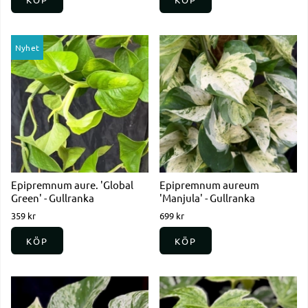
Nyhet
Epipremnum aure. 'Global
Epipremnum aureum
Green' - Gullranka
'Manjula' - Gullranka
359 kr
699 kr
KÖP
KÖP