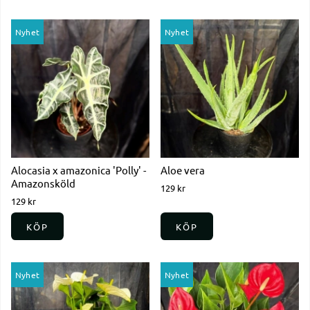
Nyhet
Nyhet
Alocasia x amazonica 'Polly' -
Aloe vera
Amazonsköld
129 kr
129 kr
KÖP
KÖP
Nyhet
Nyhet