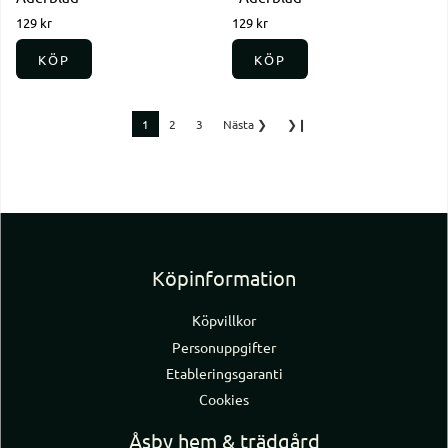
129 kr
129 kr
KÖP
KÖP
1
2
3
Nästa
❯
❯❙
Köpinformation
Köpvillkor
Personuppgifter
Etableringsgaranti
Cookies
Åsby hem & trädgård