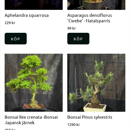
Aphelandra squarrosa
Asparagus densiflorus
'Cwebe' - Natalsparris
229 kr
99 kr
KÖP
KÖP
Bonsai Ilex crenata -Bonsai
Bonsai Pinus sylvestris
Japansk järnek
1290 kr
459 kr