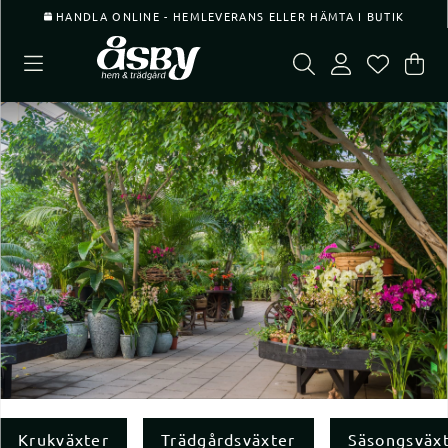
HANDLA ONLINE - HEMLEVERANS ELLER HÄMTA I BUTIK
Var
Ant
.
Krukväxter
Trädgårdsväxter
Säsongsväx