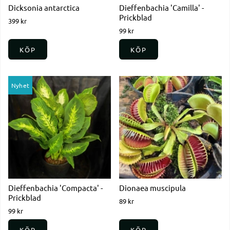
Dicksonia antarctica
Dieffenbachia 'Camilla' -
Prickblad
399 kr
99 kr
KÖP
KÖP
Nyhet
Dieffenbachia 'Compacta' -
Dionaea muscipula
Prickblad
89 kr
99 kr
KÖP
KÖP