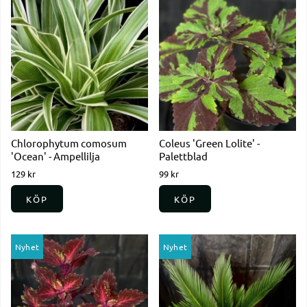
Chlorophytum comosum
Coleus 'Green Lolite' -
'Ocean' - Ampellilja
Palettblad
129 kr
99 kr
KÖP
KÖP
Nyhet
Nyhet