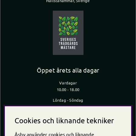
Hallstahammar, Sverige
Öppet årets alla dagar
Vardagar
10.00 - 18.00
Lördag - Söndag
10.00 - 16.00
*Caféet stänger 30 min innan butiken stänger
Cookies och liknande tekniker
Kontakt
Åsby använder cookies och liknande