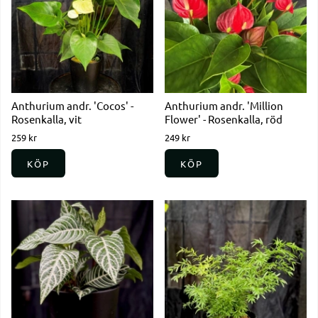
Anthurium andr. 'Cocos' -
Anthurium andr. 'Million
Rosenkalla, vit
Flower' - Rosenkalla, röd
259 kr
249 kr
KÖP
KÖP