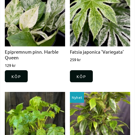
Epipremnum pinn. Marble
Fatsia japonica 'Variegata'
Queen
259 kr
129 kr
KÖP
KÖP
Nyhet