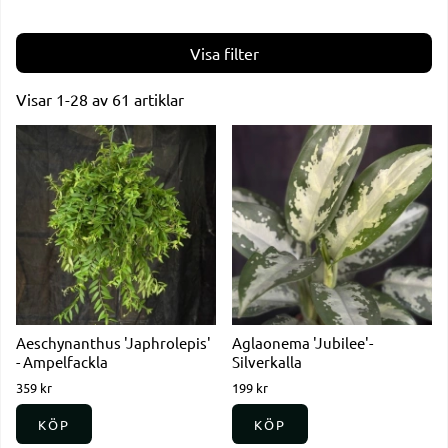
Filtrera
Visar
1-28
av
61
artiklar
Produkter
Aeschynanthus 'Japhrolepis'
Aglaonema 'Jubilee'-
- Ampelfackla
Silverkalla
359 kr
199 kr
KÖP
KÖP