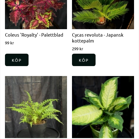
Coleus 'Royalty' - Palettblad
Cycas revoluta - Japansk
kottepalm
99 kr
299 kr
KÖP
KÖP