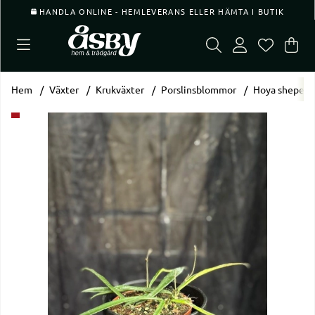
HANDLA ONLINE - HEMLEVERANS ELLER HÄMTA I BUTIK
Var
Ant
.
Hem
Växter
Krukväxter
Porslinsblommor
Hoya sheperdi
Produktbilder Hoya sheperdii - Pil-porslinsblomma