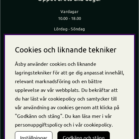
Vardagar
10.00 - 18.00
Lördag - Söndag
10.00 - 16.00
*Caféet stänger 30 min innan butiken stänger
Cookies och liknande tekniker
Kontakt
Åsby använder cookies och liknande
Telefon
+46 (0)220 -238 30
lagringstekniker för att ge dig anpassat innehåll,
E-post:
info@asby.nu
relevant marknadsföring och en bättre
Org nr: 556222-2900
upplevelse av vår webbplats. Du bekräftar att
du har läst vår cookiepolicy och samtycker till
vår användning av cookies genom att klicka på
"Godkänn och stäng". Du kan läsa mer i vår
personuppgiftspolicy
och i vår
cookiepolicy
.
Inställningar
Godkänn och stäng