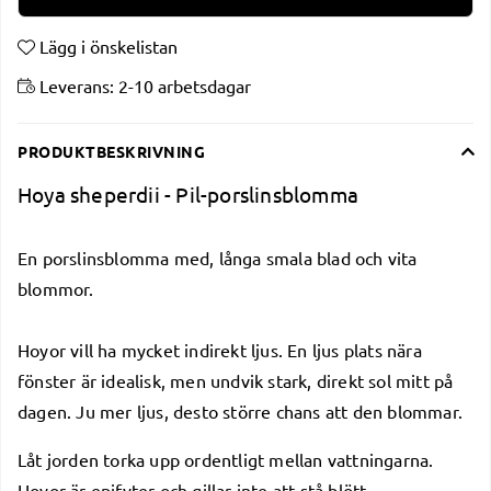
Lägg i önskelistan
Leverans:
2-10 arbetsdagar
PRODUKTBESKRIVNING
Hoya sheperdii - Pil-porslinsblomma
En porslinsblomma med, långa smala blad och vita
blommor.
Hoyor vill ha mycket indirekt ljus. En ljus plats nära
fönster är idealisk, men undvik stark, direkt sol mitt på
dagen. Ju mer ljus, desto större chans att den blommar.
Låt jorden torka upp ordentligt mellan vattningarna.
Hoyor är epifyter och gillar inte att stå blött –