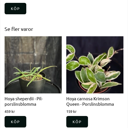
KÖP
Se fler varor
Hoya sheperdii - Pil-
Hoya carnosa Krimson
porslinsblomma
Queen - Porslinsblomma
459 kr
159 kr
KÖP
KÖP