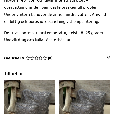
övervattning är den vanligaste orsaken till problem.
Under vintern behöver de ännu mindre vatten. Använd
en luftig och porös
jordblandning
vid omplantering.
De trivs i normal rumstemperatur, helst 18–25 grader.
Undvik drag och kalla fönsterbänkar.
OMDÖMEN
MEDELBETYG 0 AV 5 ANTAL BETYG 0
(
0
)
Tillbehör