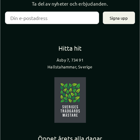
Ta del av nyheter och erbjudanden.
Signa upp
Hitta hit
Åsby 7, 734 91
Hallstahammar, Sverige
Öppet årets alla dagar