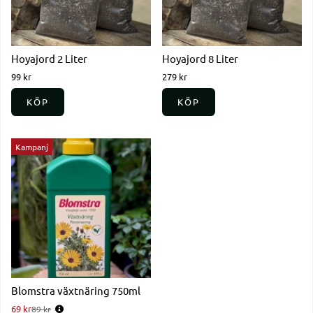
Hoyajord 2 Liter
Hoyajord 8 Liter
99 kr
279 kr
KÖP
KÖP
Kampanj
Blomstra växtnäring 750ml
69 kr
Ordinarie pris:
89 kr