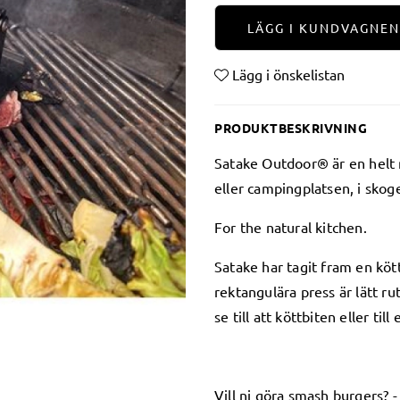
LÄGG I KUNDVAGNEN
Lägg i önskelistan
PRODUKTBESKRIVNING
Satake Outdoor® är en helt n
eller campingplatsen, i skog
For the natural kitchen.
Satake har tagit fram en kö
rektangulära press är lätt r
se till att köttbiten eller ti
Vill ni göra smash burgers? -