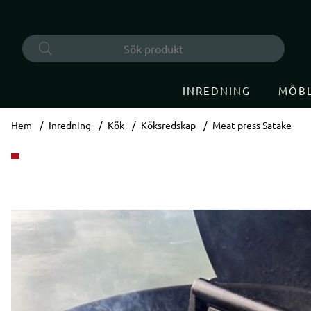
INREDNING
MÖB
Hem
Inredning
Kök
Köksredskap
Meat press Satake
Produktbilder Meat press Satake