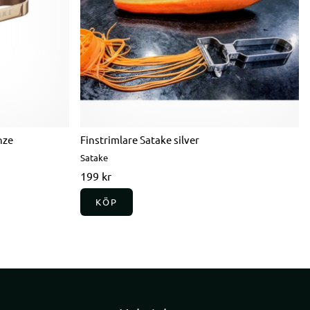
nze
Finstrimlare Satake silver
Satake
199 kr
KÖP