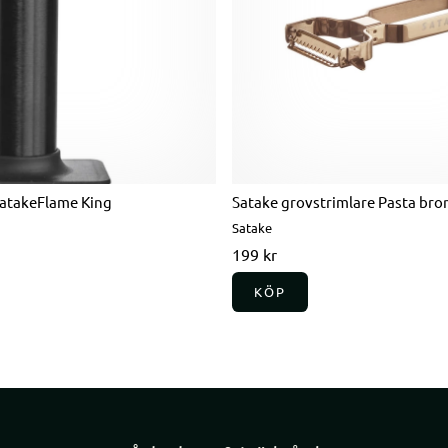
atakeFlame King
Satake grovstrimlare Pasta bro
Satake
199 kr
KÖP