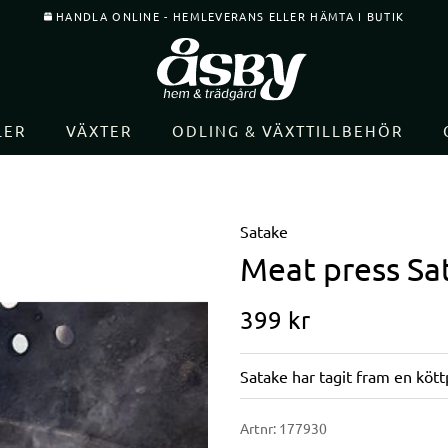
HANDLA ONLINE - HEMLEVERANS ELLER HÄMTA I BUTIK
LER
VÄXTER
ODLING & VÄXTTILLBEHÖR
Satake
Meat press Sa
399
kr
Satake har tagit fram en köt
Artnr:
177930