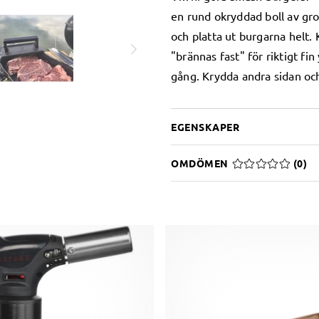
en rund okryddad boll av gro
och platta ut burgarna helt.
"brännas fast" för riktigt f
gång. Krydda andra sidan och
EGENSKAPER
OMDÖMEN
MEDELBETYG 0 A
(
0
)