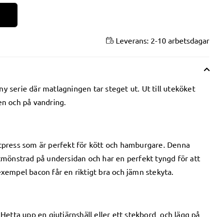
Leverans:
2-10 arbetsdagar
y serie där matlagningen tar steget ut. Ut till uteköket
en och på vandring.
ttpress som är perfekt för kött och hamburgare. Denna
utmönstrad på undersidan och har en perfekt tyngd för att
ll exempel bacon får en riktigt bra och jämn stekyta.
 Hetta upp en gjutjärnshäll eller ett stekbord och lägg på