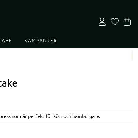
Va
An
.
CAFÉ
KAMPANJER
take
tpress som är perfekt för kött och hamburgare.