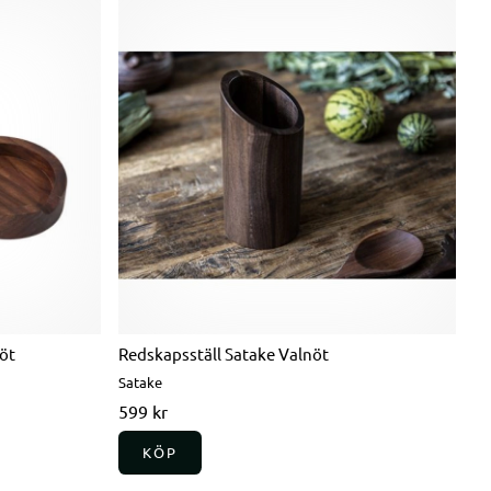
nöt
Redskapsställ Satake Valnöt
Satake
599 kr
KÖP