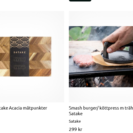
take Acacia mätpunkter
Smash burger/ köttpress m trä
Satake
Satake
299 kr