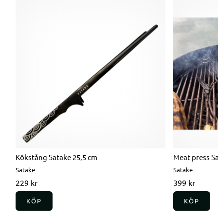
Kökstång Satake 25,5 cm
Meat press S
Satake
Satake
229 kr
399 kr
KÖP
KÖP