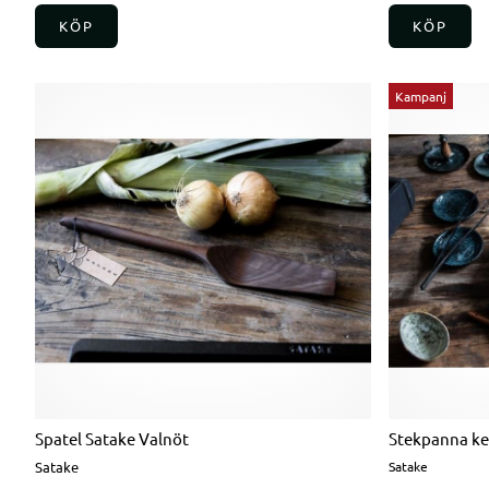
KÖP
KÖP
Kampanj
Spatel Satake Valnöt
Stekpanna ker
Satake
Satake