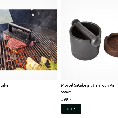
atake
Mortel Satake gjutjärn och Val
Satake
599 kr
KÖP