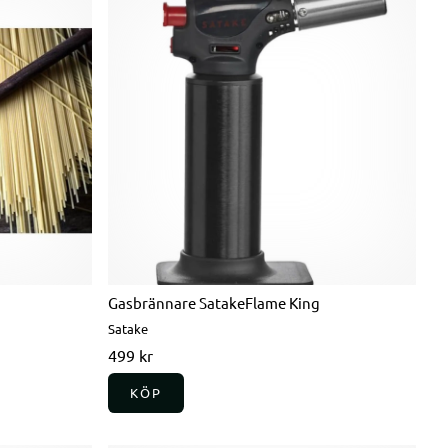
Gasbrännare SatakeFlame King
Satake
499 kr
KÖP