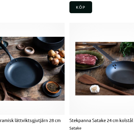
KÖP
amisk lättviktsgjutjärn 28 cm
Stekpanna Satake 24 cm kolstå
Satake