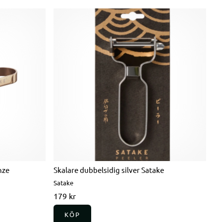
nze
Skalare dubbelsidig silver Satake
Satake
179 kr
KÖP