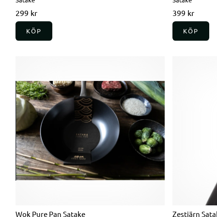
299 kr
399 kr
KÖP
KÖP
Wok Pure Pan Satake
Zestjärn Sata