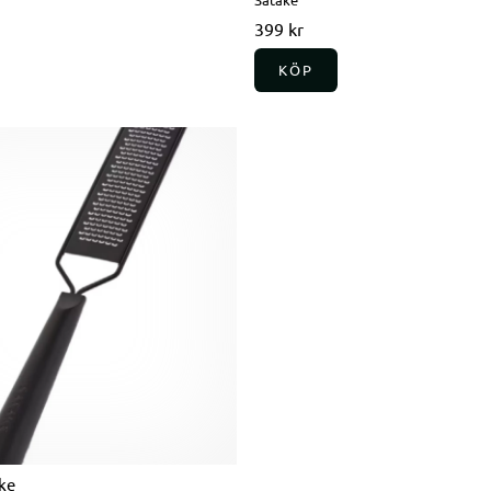
399 kr
KÖP
ke