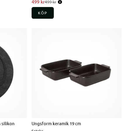
499 kr
Ordinarie pris:
499 kr
KÖP
silikon
Ungsform keramik 19 cm
Satake