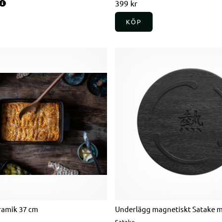
s:
399 kr
KÖP
ramik 37 cm
Underlägg magnetiskt Satake m 
Satake