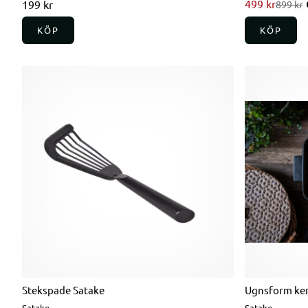
499 kr
Ordinarie pri
199 kr
899 kr
KÖP
KÖP
Stekspade Satake
Ugnsform ke
Satake
Satake